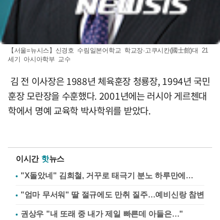
【서울=뉴시스】신경호 수림일본어학교 학교장·고쿠시칸(國士館)대 21
세기 아시아학부 교수
김 전 이사장은 1988년 체육훈장 청룡장, 1994년 국민
훈장 모란장을 수훈했다. 2001년에는 러시아 게르첸대
학에서 명예 교육학 박사학위를 받았다.
이시간
핫
뉴스
"X돌았네" 김희철, 거꾸로 태극기 분노 하루만에…
"엄마 무서워" 딸 절규에도 만취 질주…예비신랑 참변
권상우 "내 또래 중 내가 제일 빠른데 아들은…"