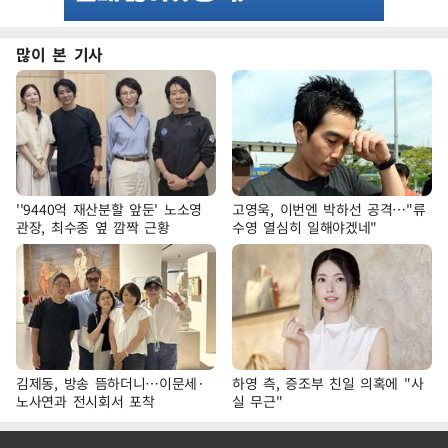
많이 본 기사
''9440억 재산분할 앞둔' 노소영
고영욱, 이번엔 박하선 공격…"류
관장, 최수종 옆 깜짝 근황
수영 열심히 일해야겠네"
김제동, 방송 뜸하더니…이문세·
하영 측, 증조부 친일 의혹에 "사
노사연과 전시회서 포착
실 무근"