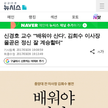
메인
랭킹
섹션
포토
신경호 교수 "'배워야 산다', 김희수 이사장
올곧은 정신 잘 계승할터"
기사등록
2017/03/28 19:08:59
가
가
최종수정
2017/03/28 19:13:49
구글에서 선호하는 매체로 추가