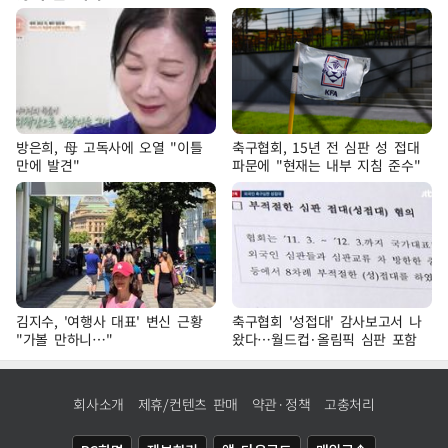
방은희, 母 고독사에 오열 "이틀
축구협회, 15년 전 심판 성 접대
만에 발견"
파문에 "현재는 내부 지침 준수"
김지수, '여행사 대표' 변신 근황
축구협회 '성접대' 감사보고서 나
"가볼 만하니…"
왔다…월드컵·올림픽 심판 포함
회사소개
제휴/컨텐츠 판매
약관·정책
고충처리