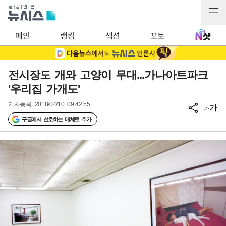
메인
랭킹
섹션
포토
전시장도 개와 고양이 무대...가나아트파크
'우리집 가개도'
기사등록
2018/04/10 09:42:55
가
가
구글에서 선호하는 매체로 추가