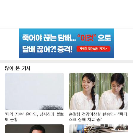
많이 본 기사
'마약 자숙' 유아인, 남사친과 볼뽀
손떨림 건강이상설 한승연…"목디
뽀 근황
스크 심해 치료 중"