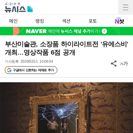
메인
랭킹
섹션
포토
부산미술관, 소장품 하이라이트전 '유에스비'
개최…영상작품 6점 공개
기사등록
2020/02/11 10:06:04
가
가
구글에서 선호하는 매체로 추가