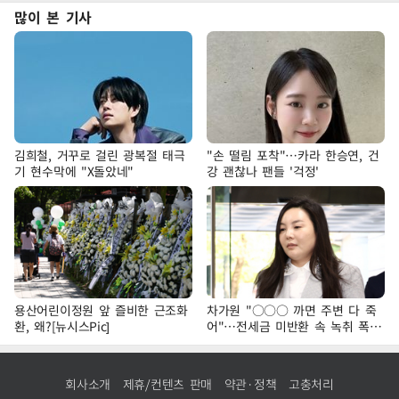
많이 본 기사
김희철, 거꾸로 걸린 광복절 태극
"손 떨림 포착"…카라 한승연, 건
기 현수막에 "X돌았네"
강 괜찮나 팬들 '걱정'
용산어린이정원 앞 즐비한 근조화
차가원 "○○○ 까면 주변 다 죽
환, 왜?[뉴시스Pic]
어"…전세금 미반환 속 녹취 폭로
파장
회사소개
제휴/컨텐츠 판매
약관·정책
고충처리