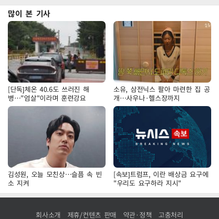
많이 본 기사
[단독]체온 40.6도 쓰러진 해
소유, 삼전닉스 팔아 마련한 집 공
병…"엄살"이라며 훈련강요
개…사우나·헬스장까지
김성원, 오늘 모친상…슬픔 속 빈
[속보]트럼프, 이란 배상금 요구에
소 지켜
"우리도 요구하라 지시"
회사소개
제휴/컨텐츠 판매
약관·정책
고충처리