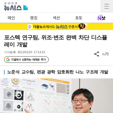
메인
랭킹
섹션
포토
포스텍 연구팀, 위조·변조 완벽 차단 디스플
레이 개발
기사등록
2021/01/20 17:14:15
가
가
구글에서 선호하는 매체로 추가
노준석 교수팀, 편광 광학 암호화한 나노 구조체 개발