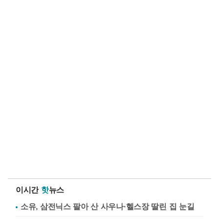
이시간
핫
뉴스
소유, 삼전닉스 팔아 산 사우나·헬스장 딸린 집 눈길