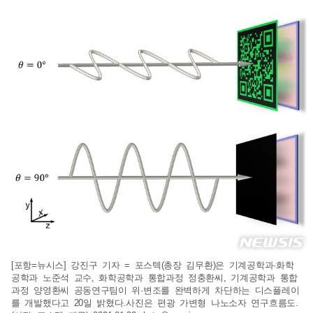
[포항=뉴시스] 강진구 기자 = 포스텍(총장 김무환)은 기계공학과·화학
공학과 노준석 교수, 화학공학과 통합과정 정충환씨, 기계공학과 통합
과정 양영환씨 공동연구팀이 위·변조를 완벽하게 차단하는 디스플레이
를 개발했다고 20일 밝혔다.사진은 편광 가변형 나노소자 연구흐름도.