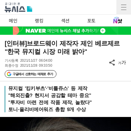
메인
랭킹
섹션
포토
[인터뷰]브로드웨이 제작자 제인 베르제르
"한국 뮤지컬 시장 미래 밝아"
기사등록
2021/11/27 06:04:00
가
가
최종수정
2021/11/28 09:33:50
구글에서 선호하는 매체로 추가
뮤지컬 '킹키부츠'·'비틀쥬스' 등 제작
"해외진출? 현지서 공감할 테마 중요"
"투자비 마련 전에 작품 제작, 놀랐다"
토니·올리비에어워즈 총합 9개 수상