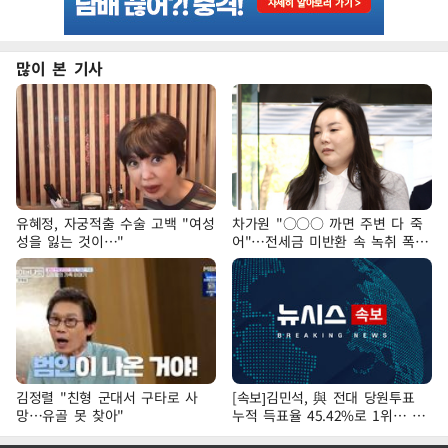
많이 본 기사
유혜정, 자궁적출 수술 고백 "여성
차가원 "○○○ 까면 주변 다 죽
성을 잃는 것이…"
어"…전세금 미반환 속 녹취 폭로
파장
김정렬 "친형 군대서 구타로 사
[속보]김민석, 與 전대 당원투표
망…유골 못 찾아"
누적 득표율 45.42%로 1위… 정
청래 44.56%