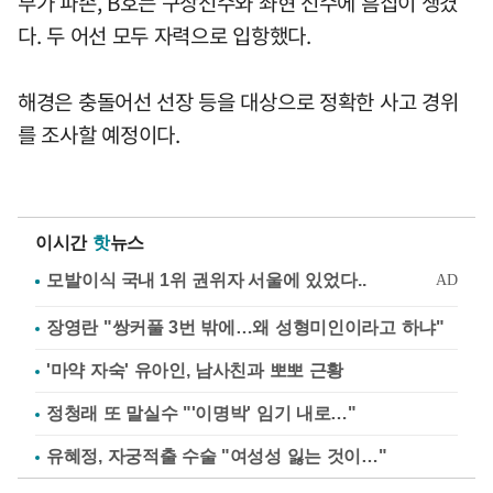
부가 파손, B호는 구상선수와 좌현 선수에 흠집이 생겼
다. 두 어선 모두 자력으로 입항했다.
해경은 충돌어선 선장 등을 대상으로 정확한 사고 경위
를 조사할 예정이다.
이시간
핫
뉴스
장영란 "쌍커풀 3번 밖에…왜 성형미인이라고 하냐"
'마약 자숙' 유아인, 남사친과 뽀뽀 근황
정청래 또 말실수 "'이명박' 임기 내로…"
유혜정, 자궁적출 수술 "여성성 잃는 것이…"