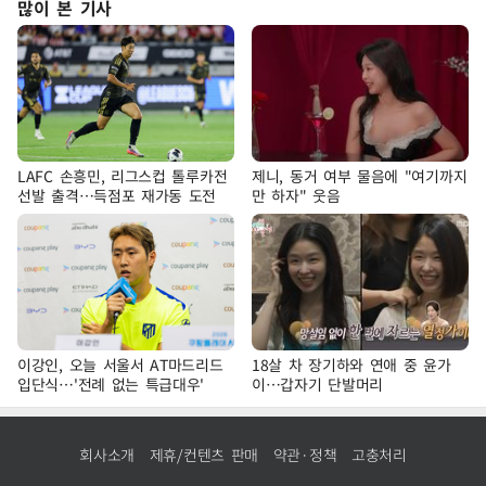
많이 본 기사
LAFC 손흥민, 리그스컵 톨루카전
제니, 동거 여부 물음에 "여기까지
선발 출격…득점포 재가동 도전
만 하자" 웃음
이강인, 오늘 서울서 AT마드리드
18살 차 장기하와 연애 중 윤가
입단식…'전례 없는 특급대우'
이…갑자기 단발머리
회사소개
제휴/컨텐츠 판매
약관·정책
고충처리