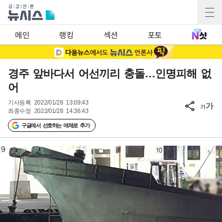
메인
랭킹
섹션
포토
경주 앞바다서 어선끼리 충돌…인명피해 없
어
기사등록
2022/01/28 13:09:43
가
가
최종수정
2022/01/28 14:36:43
구글에서 선호하는 매체로 추가