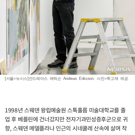
[서울=뉴시스]안드레아스 에릭슨 Andreas Eriksson. 사진=학고재 제공.
1998년 스웨덴 왕립예술원 스톡홀름 미술대학교를 졸
업 후 베를린에 건너갔지만 전자기과민성증후군으로 귀
향, 스웨덴 메델플라나 인근의 시네쿨레 산속에 살며 작