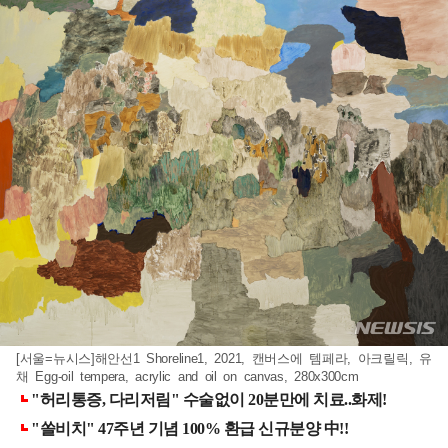
[서울=뉴시스]해안선1 Shoreline1, 2021, 캔버스에 템페라, 아크릴릭, 유
채 Egg-oil tempera, acrylic and oil on canvas, 280x300cm