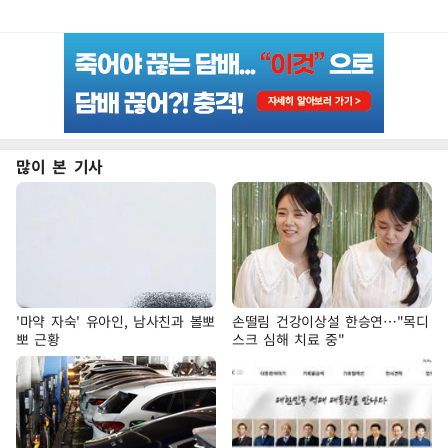
많이 본 기사
'마약 자숙' 유아인, 남사친과 볼뽀
손떨림 건강이상설 한승연…"목디
뽀 근황
스크 심해 치료 중"