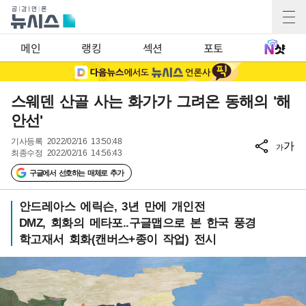
메인
랭킹
섹션
포토
스웨덴 산골 사는 화가가 그려온 동해의 '해
안선'
기사등록
2022/02/16 13:50:48
가
가
최종수정
2022/02/16 14:56:43
구글에서 선호하는 매체로 추가
안드레아스 에릭슨, 3년 만에 개인전
DMZ, 회화의 메타포..구글맵으로 본 한국 풍경
학고재서 회화(캔버스+종이 작업) 전시