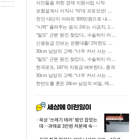
옥상 '쓰레기 테러' 범인 잡았는
데…과태료 3만원 처분에 숙박업
주 허탈