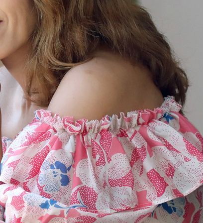
 교수…이
 절차 개시
25.3%↑
사망