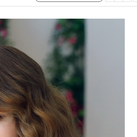
사망
 하향
별재난지역
…희망지 못
날씨]
요 선제 대
단
무'
 마쳐
부장 기소
"
협회