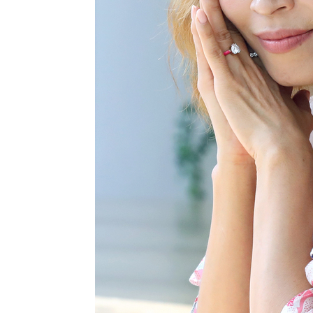
-17047초 전 >
[속보]규제합리화위원회 부위원장에 김태유 서울대 공대
병태 후임
-13405초 전 >
[속보]국힘 윤리위, '돌려차기 발언' 진종오·서범수 징계
-8730초 전 >
[속보] 7월 중국 수출 23.9%↑ 수입 27.5%↑…무역총액 
-5890초 전 >
[속보]'채상병 순직 책임' 임성근, 항소심도 징역 3년
-5756초 전 >
[속보]종합특검, '관저이전 봐주기 감사' 유병호 구속기소
-2356초 전 >
민주 콩고 에볼라환자 4천명 돌파, 4053명 발생 1850명 