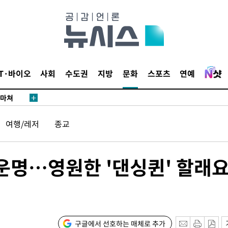
…희망지 못
날씨]
요 선제 대
단
무'
IT·바이오
사회
수도권
지방
문화
스포츠
연예
 마쳐
여행/레저
종교
부장 기소
"
 운명…영원한 '댄싱퀸' 할래요
협회
 교수…이
 절차 개시
25.3%↑
구글에서 선호하는 매체로 추가