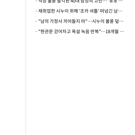
· 직장 불륜 발각된 40대 남성의 고민…"유포 동료 명예훼손·협박죄 고소 가능할까"
· 재취업한 시누이 위해 '조카 셔틀' 떠넘긴 남편…아내 "난 못한다"
· "남의 가정사 끼어들지 마"…시누이 불륜 덮으려는 남편에 억울한 아내
· "현관문 걷어차고 욕설 녹음 반복"…18개월 아기 키우는 집 뒤흔든 '앞집의 비극'