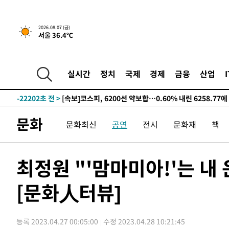
선포
-30129초 전 >
[단독]중수청 지원 검사들, 정원 초과 시 낮은 계급 임용
갈 수도
-28100초 전 >
낮 최고 37도 찜통더위…곳곳 소나기·강원 많은 비[내일
2026.08.07 (금)
서울 36.4℃
-26406초 전 >
SK하이닉스, 용인·청주 팹에 54조 투자…"AI 메모리 수
응"
-23262초 전 >
여자배구 이재영·이다영 자매, 아제르바이잔 투란VC 입
-22515초 전 >
외국인 심판 성 접대 7경기 들여다보니…한국 축구 '5승 2
실시간
정치
국제
경제
금융
산업
-22249초 전 >
[속보]코스닥, 2.86포인트(0.36%) 내린 798.81마감
-22202초 전 >
[속보]코스피, 6200선 약보합…0.60% 내린 6258.77에
-22182초 전 >
[속보]원·달러 환율, 7.7원 내린 1416.1원 마감
문화
문화최신
공연
전시
문화재
책
-22071초 전 >
[속보] 노원서 40.1도 관측…서울, 2018년 이후 첫 40도
-19161초 전 >
[속보]종합특검, '계엄 수용공간 확보' 신용해 前교정본
-18034초 전 >
외신들도 주목한 韓축구 파문…"국민적 공분에 수사 재개
최정원 "'맘마미아!'는 내
-18005초 전 >
11시간 압수수색에 성접대 파문까지…'쑥대밭' 된 축구
[문화人터뷰]
-17027초 전 >
[속보]규제합리화위원회 부위원장에 김태유 서울대 공대
병태 후임
-13385초 전 >
[속보]국힘 윤리위, '돌려차기 발언' 진종오·서범수 징계
-8710초 전 >
[속보] 7월 중국 수출 23.9%↑ 수입 27.5%↑…무역총액 
등록 2023.04.27 00:05:00
수정 2023.04.28 10:21:45
-5870초 전 >
[속보]'채상병 순직 책임' 임성근, 항소심도 징역 3년