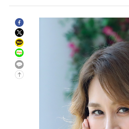
-5736초 전 >
[속보]종합특검, '관저이전 봐주기 감사' 유병호 구속기소
-2336초 전 >
민주 콩고 에볼라환자 4천명 돌파, 4053명 발생 1850명 
-30222초 전 >
"낮 기온 소폭 하락"…수도권 폭염중대경보, 폭염경보로
-30186초 전 >
[속보]이 대통령, '호우피해' 안동·의성 관할 4개 면 특
선포
-30149초 전 >
[단독]중수청 지원 검사들, 정원 초과 시 낮은 계급 임용
갈 수도
-28120초 전 >
낮 최고 37도 찜통더위…곳곳 소나기·강원 많은 비[내일
-26426초 전 >
SK하이닉스, 용인·청주 팹에 54조 투자…"AI 메모리 수
응"
-23282초 전 >
여자배구 이재영·이다영 자매, 아제르바이잔 투란VC 입
-22535초 전 >
외국인 심판 성 접대 7경기 들여다보니…한국 축구 '5승 2
-22269초 전 >
[속보]코스닥, 2.86포인트(0.36%) 내린 798.81마감
-22222초 전 >
[속보]코스피, 6200선 약보합…0.60% 내린 6258.77에
-22202초 전 >
[속보]원·달러 환율, 7.7원 내린 1416.1원 마감
-22091초 전 >
[속보] 노원서 40.1도 관측…서울, 2018년 이후 첫 40도
-19181초 전 >
[속보]종합특검, '계엄 수용공간 확보' 신용해 前교정본
-18054초 전 >
외신들도 주목한 韓축구 파문…"국민적 공분에 수사 재개
-18025초 전 >
11시간 압수수색에 성접대 파문까지…'쑥대밭' 된 축구