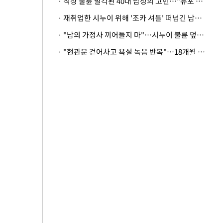
· 직장 불륜 발각된 40대 남성의 고민…"유포 동료 명예훼손·협박죄 고소 가능할까"
· 재취업한 시누이 위해 '조카 셔틀' 떠넘긴 남편…아내 "난 못한다"
· "남의 가정사 끼어들지 마"…시누이 불륜 덮으려는 남편에 억울한 아내
· "현관문 걷어차고 욕설 녹음 반복"…18개월 아기 키우는 집 뒤흔든 '앞집의 비극'