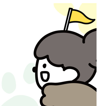
협회
 교수…이
 절차 개시
25.3%↑
사망
 하향
별재난지역
…희망지 못
날씨]
요 선제 대
단
무'
 마쳐