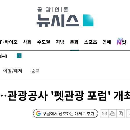
사망
 하향
별재난지역
IT·바이오
사회
수도권
지방
문화
스포츠
연예
…희망지 못
날씨]
요 선제 대
여행/레저
종교
단
무'
관광공사 '펫관광 포럼' 개
 마쳐
구글에서 선호하는 매체로 추가
부장 기소
"