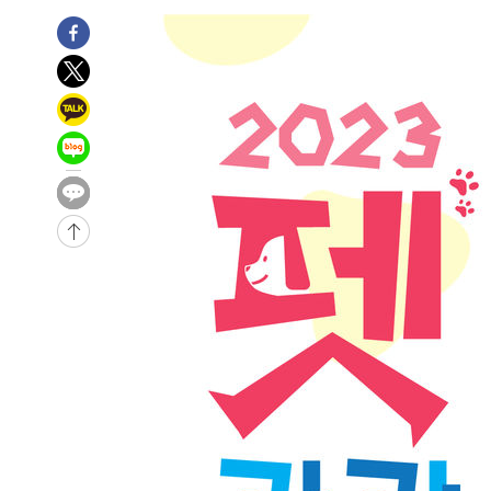
-18637초 전 >
11시간 압수수색에 성접대 파문까지…'쑥대밭' 된 축구
-17658초 전 >
[속보]규제합리화위원회 부위원장에 김태유 서울대 공대
병태 후임
-14016초 전 >
[속보]국힘 윤리위, '돌려차기 발언' 진종오·서범수 징계
-9341초 전 >
[속보] 7월 중국 수출 23.9%↑ 수입 27.5%↑…무역총액 
-6501초 전 >
[속보]'채상병 순직 책임' 임성근, 항소심도 징역 3년
-6367초 전 >
[속보]종합특검, '관저이전 봐주기 감사' 유병호 구속기소
-2967초 전 >
민주 콩고 에볼라환자 4천명 돌파, 4053명 발생 1850명 
-30834초 전 >
"낮 기온 소폭 하락"…수도권 폭염중대경보, 폭염경보로
-30798초 전 >
[속보]이 대통령, '호우피해' 안동·의성 관할 4개 면 특
선포
-30761초 전 >
[단독]중수청 지원 검사들, 정원 초과 시 낮은 계급 임용
갈 수도
-28732초 전 >
낮 최고 37도 찜통더위…곳곳 소나기·강원 많은 비[내일
-27038초 전 >
SK하이닉스, 용인·청주 팹에 54조 투자…"AI 메모리 수
응"
-23894초 전 >
여자배구 이재영·이다영 자매, 아제르바이잔 투란VC 입
-23147초 전 >
외국인 심판 성 접대 7경기 들여다보니…한국 축구 '5승 2
-22881초 전 >
[속보]코스닥, 2.86포인트(0.36%) 내린 798.81마감
-22834초 전 >
[속보]코스피, 6200선 약보합…0.60% 내린 6258.77에