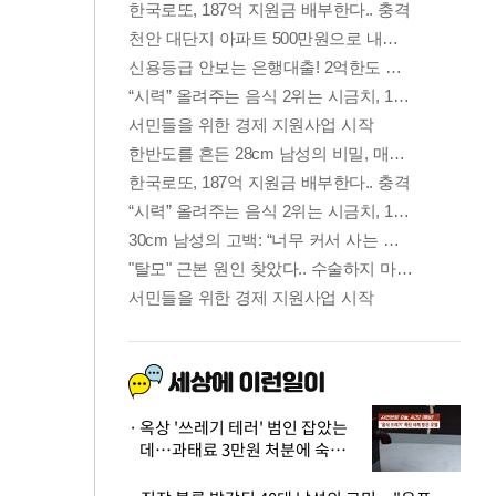
옥상 '쓰레기 테러' 범인 잡았는
데…과태료 3만원 처분에 숙박업
주 허탈