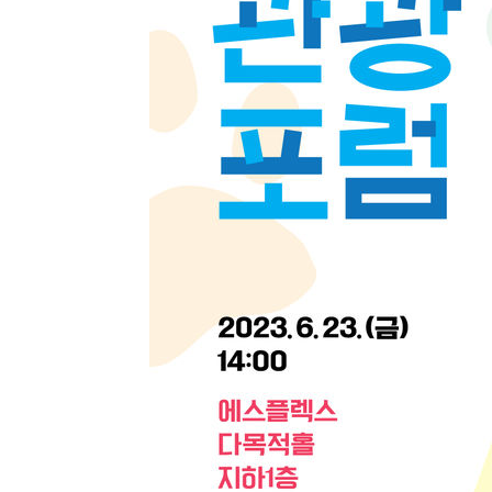
-22814초 전 >
[속보]원·달러 환율, 7.7원 내린 1416.1원 마감
-22703초 전 >
[속보] 노원서 40.1도 관측…서울, 2018년 이후 첫 40도
-19793초 전 >
[속보]종합특검, '계엄 수용공간 확보' 신용해 前교정본
-18666초 전 >
외신들도 주목한 韓축구 파문…"국민적 공분에 수사 재개
-18637초 전 >
11시간 압수수색에 성접대 파문까지…'쑥대밭' 된 축구
-17658초 전 >
[속보]규제합리화위원회 부위원장에 김태유 서울대 공대
병태 후임
-14016초 전 >
[속보]국힘 윤리위, '돌려차기 발언' 진종오·서범수 징계
-9341초 전 >
[속보] 7월 중국 수출 23.9%↑ 수입 27.5%↑…무역총액 
-6501초 전 >
[속보]'채상병 순직 책임' 임성근, 항소심도 징역 3년
-6367초 전 >
[속보]종합특검, '관저이전 봐주기 감사' 유병호 구속기소
-2967초 전 >
민주 콩고 에볼라환자 4천명 돌파, 4053명 발생 1850명 