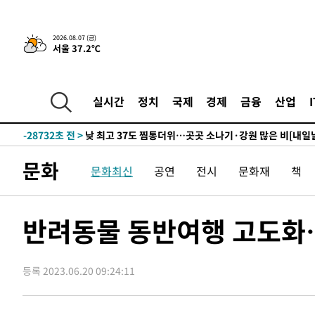
2026.08.07 (금)
서울 37.2℃
-2967초 전 >
민주 콩고 에볼라환자 4천명 돌파, 4053명 발생 1850명 
-30834초 전 >
"낮 기온 소폭 하락"…수도권 폭염중대경보, 폭염경보로
-30798초 전 >
[속보]이 대통령, '호우피해' 안동·의성 관할 4개 면 특
실시간
정치
국제
경제
금융
산업
선포
-30761초 전 >
[단독]중수청 지원 검사들, 정원 초과 시 낮은 계급 임용
갈 수도
-28732초 전 >
낮 최고 37도 찜통더위…곳곳 소나기·강원 많은 비[내일
-27038초 전 >
SK하이닉스, 용인·청주 팹에 54조 투자…"AI 메모리 수
문화
문화최신
공연
전시
문화재
책
응"
-23894초 전 >
여자배구 이재영·이다영 자매, 아제르바이잔 투란VC 입
-23147초 전 >
외국인 심판 성 접대 7경기 들여다보니…한국 축구 '5승 2
-22881초 전 >
[속보]코스닥, 2.86포인트(0.36%) 내린 798.81마감
반려동물 동반여행 고도화…
-22834초 전 >
[속보]코스피, 6200선 약보합…0.60% 내린 6258.77에
-22814초 전 >
[속보]원·달러 환율, 7.7원 내린 1416.1원 마감
등록 2023.06.20 09:24:11
-22703초 전 >
[속보] 노원서 40.1도 관측…서울, 2018년 이후 첫 40도
-19793초 전 >
[속보]종합특검, '계엄 수용공간 확보' 신용해 前교정본
-18666초 전 >
외신들도 주목한 韓축구 파문…"국민적 공분에 수사 재개