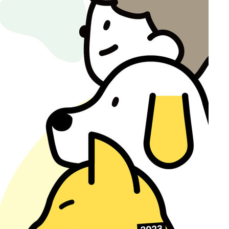
부장 기소
"
협회
 교수…이
 절차 개시
25.3%↑
사망