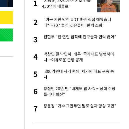
건물
"서장훈, 28억에 산 서초 건물
1
1
450억에 매물로"
련 직접 해봤습니
"여군 지원 막힌 UDT 훈련 직접 해봤습니
2
2
'완벽 소화'
다"…707 출신 女유튜버 '완벽 소화'
친구들과 연락 끊어"
전현무 "전 연인 집착에 친구들과 연락 끊어"
3
3
·국가대표 병행하더
박찬민 딸 박민하, 배우·국가대표 병행하더
4
4
니…여유로운 근황 공개
용객 제한을" vs
'300억원대 사기 혐의' 차가원 대표 구속 송
5
5
"
치
75원 분기 배
황정민 20년 팬 "내게도 밥 사줘…상대 주장
6
6
방안 확정"
틀리다 확신"
하 주택은 보유·양도
장윤정 "가수 그만두면 뭘로 살까 항상 고민"
7
7