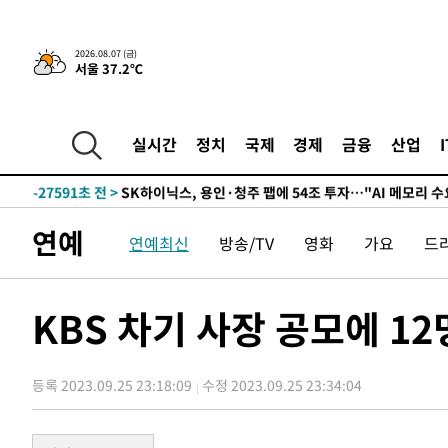
-3521초 전 >
민주 콩고 에볼라환자 4천명 돌파, 4053명 발생 1850명 
2026.08.07 (금)
서울 37.2℃
-31387초 전 >
"낮 기온 소폭 하락"…수도권 폭염중대경보, 폭염경보로
-31351초 전 >
[속보]이 대통령, '호우피해' 안동·의성 관할 4개 면 특
선포
-31314초 전 >
[단독]중수청 지원 검사들, 정원 초과 시 낮은 계급 임용
실시간
정치
국제
경제
금융
산업
갈 수도
-29285초 전 >
낮 최고 37도 찜통더위…곳곳 소나기·강원 많은 비[내일
-27591초 전 >
SK하이닉스, 용인·청주 팹에 54조 투자…"AI 메모리 수
응"
-24447초 전 >
여자배구 이재영·이다영 자매, 아제르바이잔 투란VC 입
연예
연예최신
방송/TV
영화
가요
드
-23700초 전 >
외국인 심판 성 접대 7경기 들여다보니…한국 축구 '5승 2
-23434초 전 >
[속보]코스닥, 2.86포인트(0.36%) 내린 798.81마감
-23387초 전 >
[속보]코스피, 6200선 약보합…0.60% 내린 6258.77에
KBS 차기 사장 공모에 1
-23367초 전 >
[속보]원·달러 환율, 7.7원 내린 1416.1원 마감
-23256초 전 >
[속보] 노원서 40.1도 관측…서울, 2018년 이후 첫 40도
등록 2023.09.25 23:18:09
수정 2023.09.25 23:34:04
-20346초 전 >
[속보]종합특검, '계엄 수용공간 확보' 신용해 前교정본
-19219초 전 >
외신들도 주목한 韓축구 파문…"국민적 공분에 수사 재개
-19190초 전 >
11시간 압수수색에 성접대 파문까지…'쑥대밭' 된 축구