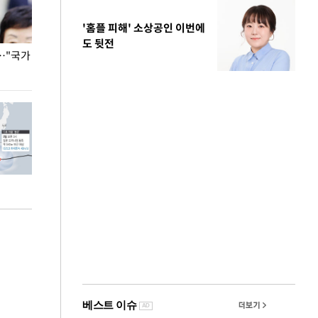
'홈플 피해' 소상공인 이번에
도 뒷전
…"국가
홈플러스, 67개 점포 가오픈… 13일 정식 개장
오세훈 서울시장,
환경 점검