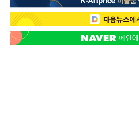
-23256초 전 >
[속보] 노원서 40.1도 관측…서울, 2018년 이후 첫 40도
-20346초 전 >
[속보]종합특검, '계엄 수용공간 확보' 신용해 前교정본
-19219초 전 >
외신들도 주목한 韓축구 파문…"국민적 공분에 수사 재개
-19190초 전 >
11시간 압수수색에 성접대 파문까지…'쑥대밭' 된 축구
-18212초 전 >
[속보]규제합리화위원회 부위원장에 김태유 서울대 공대
병태 후임
-14570초 전 >
[속보]국힘 윤리위, '돌려차기 발언' 진종오·서범수 징계
-9895초 전 >
[속보] 7월 중국 수출 23.9%↑ 수입 27.5%↑…무역총액 
-7055초 전 >
[속보]'채상병 순직 책임' 임성근, 항소심도 징역 3년
-6921초 전 >
[속보]종합특검, '관저이전 봐주기 감사' 유병호 구속기소
-3521초 전 >
민주 콩고 에볼라환자 4천명 돌파, 4053명 발생 1850명 