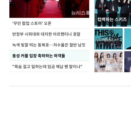
컴백하는 스키즈
지석천 뒤덮은 
'무민 팝업 스토어' 오픈
반정부 시위대와 대치한 아르헨티나 경찰
녹색 빛깔 띄는 동복호…저수율은 절반 남짓
동성 커플 입장 축하하는 하객들
"목숨 걸고 일하는데 임금 체납 웬 말이냐"