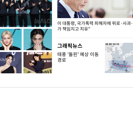
개구리밥
이 대통령, 국가폭력 피해자에 위로·사과
가 책임지고 치유"
그래픽뉴스
태풍 '돌핀' 예상 이동
경로