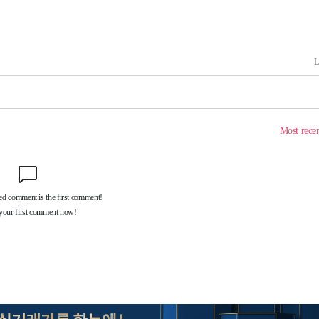
 교수…이
 절차 개시
25.3%↑
사망
 하향
별재난지역
…희망지 못
날씨]
요 선제 대
단
무'
 마쳐