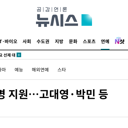
사망
 하향
별재난지역
…희망지 못
IT·바이오
사회
수도권
지방
문화
스포츠
연예
날씨]
요 선제 대
단
라마
예능
해외연예
스타
무'
 마쳐
2명 지원…고대영·박민 등
부장 기소
"
협회