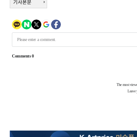
기사본문
-18212초 전 >
[속보]규제합리화위원회 부위원장에 김태유 서울대 공대
병태 후임
-14570초 전 >
[속보]국힘 윤리위, '돌려차기 발언' 진종오·서범수 징계
-9895초 전 >
[속보] 7월 중국 수출 23.9%↑ 수입 27.5%↑…무역총액 
-7055초 전 >
[속보]'채상병 순직 책임' 임성근, 항소심도 징역 3년
-6921초 전 >
[속보]종합특검, '관저이전 봐주기 감사' 유병호 구속기소
-3521초 전 >
민주 콩고 에볼라환자 4천명 돌파, 4053명 발생 1850명 
-31387초 전 >
"낮 기온 소폭 하락"…수도권 폭염중대경보, 폭염경보로
-31351초 전 >
[속보]이 대통령, '호우피해' 안동·의성 관할 4개 면 특
선포
-31314초 전 >
[단독]중수청 지원 검사들, 정원 초과 시 낮은 계급 임용
갈 수도
-29285초 전 >
낮 최고 37도 찜통더위…곳곳 소나기·강원 많은 비[내일
-27591초 전 >
SK하이닉스, 용인·청주 팹에 54조 투자…"AI 메모리 수
응"
-24447초 전 >
여자배구 이재영·이다영 자매, 아제르바이잔 투란VC 입
-23700초 전 >
외국인 심판 성 접대 7경기 들여다보니…한국 축구 '5승 2
-23434초 전 >
[속보]코스닥, 2.86포인트(0.36%) 내린 798.81마감
-23387초 전 >
[속보]코스피, 6200선 약보합…0.60% 내린 6258.77에
-23367초 전 >
[속보]원·달러 환율, 7.7원 내린 1416.1원 마감