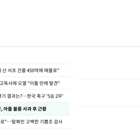
에 산 서초 건물 450억에 매물로"
고독사에 오열 "이틀 만에 발견"
경기 결과는?…한국 축구 '5승 2무'
 아들 불륜 사과 후 근황
뒤로"…탈북민 고백한 기쁨조 검사