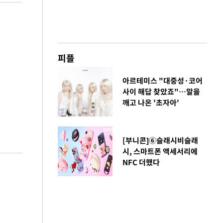
피플
아르테미스 "대중성·코어
사이 해답 찾았죠"…알을
깨고 나온 '초자아'
[부니콘]⑥슬래시비슬래
시, 스마트폰 액세서리에
NFC 더했다