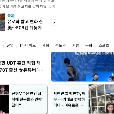
는 가운데 7일 서울의 공식 낮 최고
오르며 올여름 최고치를 갈아치웠다. 기
 지점의 일 최고기온은 38.0도로, 종
국제
경제
 1907년 관측 이래 8월 기준 역대 4
유로화 팔고 엔화 산
수도권 고용 급랭
대 1위 기록은 2018년 8월 1일
美…ECB엔 뒤늦게
전국 취업자 10명
관측장비
통보
1명뿐
융
산업
IT·바이오
사회
수도권
지방
문화
스포츠
막힌 UDT 훈련 직접 해
07 출신 女유튜버 '완
전현무 "전 연인 집
박찬민 딸 박민하, 배
착에 친구들과 연락
우·국가대표 병행하
끊어"
더니…여유로운 근
황 공개