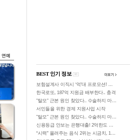
금융
…
하나은행, 비대면 주
 중
택담보대출 일시 중
단
연예