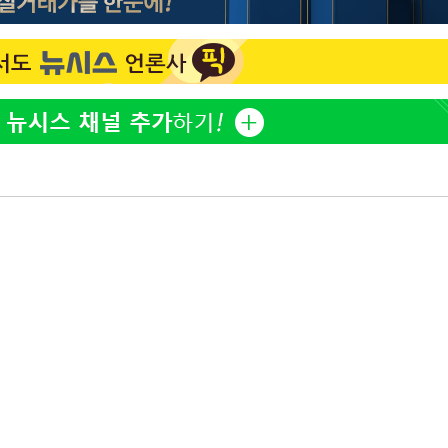
"서장훈, 28억에 산 서초 
1
450억에 매물로"
부장 기소
"여군 지원 막힌 UDT 훈
2
"
다"…707 출신 女유튜버 
협회
전현무 "전 연인 집착에 
3
 교수…이
 절차 개시
박찬민 딸 박민하, 배우
4
25.3%↑
니…여유로운 근황 공개
"한강수영장, 문신 노출 이
5
"출입 막는 건 명백한 차별
사망
[속보]SK하이닉스, 주당 3
6
당…"3분기 중 주주환원 
구윤철 "실거주 30억 이
7
세 모두 완화"