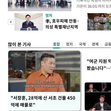
기록적인 폭염이 이어지
기온이 38.0도까지 
상청에 따르면 이날 서울
정치
관기상관측(ASOS) 기준
 두
李, 호우피해 안동·
위에 해당한다. 서울의 역
의성 특별재난지역
39.6도다. 자동기상
 정도
선포
많이 본 기사
종합
정치
국제
경제
금
"여군 지원 
봤습니다"…7
벽 소화'
"서장훈, 28억에 산 서초 건물 450
억에 매물로"