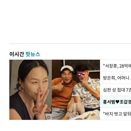
이시간
핫뉴스
"서장훈, 28억
방은희, 어머니 
심판 성 접대 7
홍서범♥조갑경,
"바지 벗고 앞