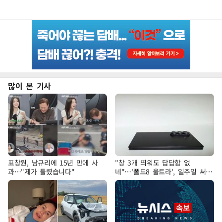
많이 본 기사
표창원, 남규리에 15년 만에 사
"창 3개 띄워도 답답함 없
과…"제가 틀렸습니다"
네"…'폴드8 울트라', 일주일 써보
니