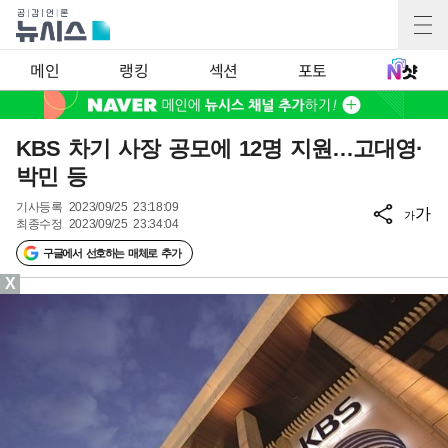
메인
랭킹
섹션
포토
KBS 차기 사장 공모에 12명 지원…고대영·
박민 등
기사등록
2023/09/25 23:18:09
가
가
최종수정
2023/09/25 23:34:04
구글에서 선호하는 매체로 추가
X