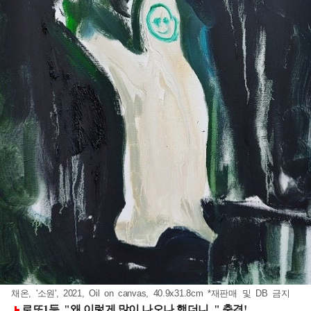
채온, '소원', 2021, Oil on canvas, 40.9x31.8cm *재판매 및 DB 금지