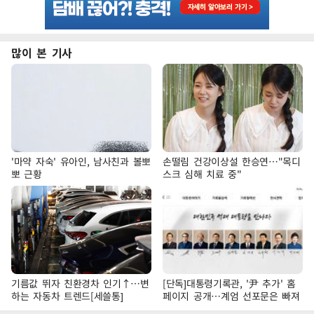
많이 본 기사
'마약 자숙' 유아인, 남사친과 볼뽀
손떨림 건강이상설 한승연…"목디
뽀 근황
스크 심해 치료 중"
기름값 뛰자 친환경차 인기↑…변
[단독]대통령기록관, '尹 추가' 홈
하는 자동차 트렌드[세쓸통]
페이지 공개…계엄 선포문은 빠져