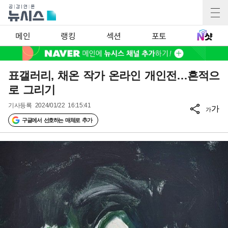
메인
랭킹
섹션
포토
표갤러리, 채온 작가 온라인 개인전…흔적으
로 그리기
기사등록
2024/01/22 16:15:41
가
가
구글에서 선호하는 매체로 추가