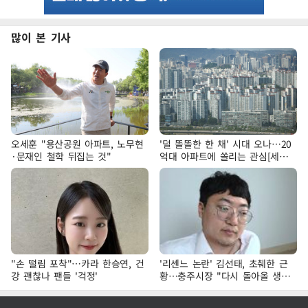
많이 본 기사
오세훈 "용산공원 아파트, 노무현
'덜 똘똘한 한 채' 시대 오나…20
·문재인 철학 뒤집는 것"
억대 아파트에 쏠리는 관심[세제
개편, 그 이후②]
"손 떨림 포착"…카라 한승연, 건
'리센느 논란' 김선태, 초췌한 근
강 괜찮나 팬들 '걱정'
황…충주시장 "다시 돌아올 생
각?"