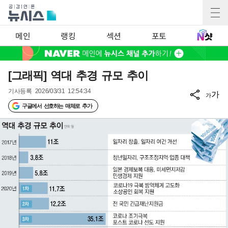
메인
랭킹
섹션
포토
[그래픽] 역대 추경 규모 추이
기사등록
2026/03/31 12:54:34
가
가
구글에서 선호하는 매체로 추가