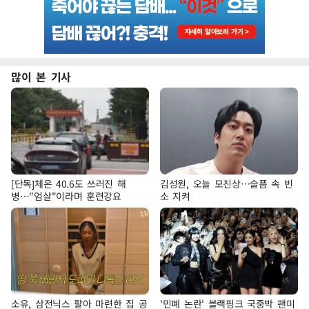
많이 본 기사
[단독]체온 40.6도 쓰러진 해
김성원, 오늘 모친상…슬픔 속 빈
병…"엄살"이라며 훈련강요
소 지켜
소유, 삼전닉스 팔아 마련한 집 공
'민폐 논란' 블랙핑크 국중박 팬미