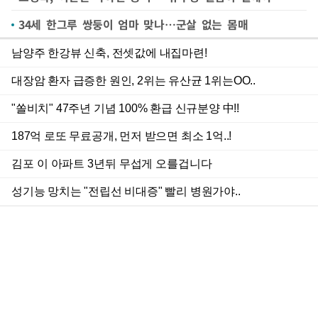
34세 한그루 쌍둥이 엄마 맞나…군살 없는 몸매