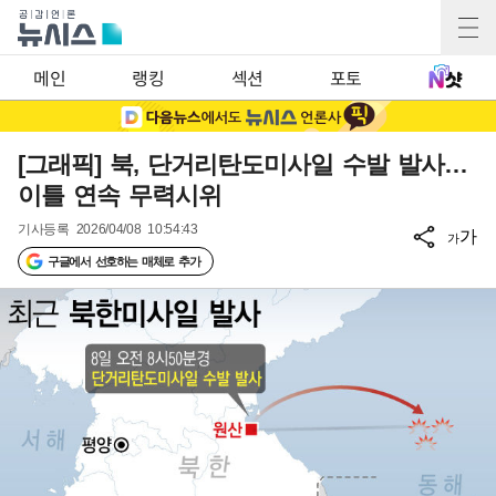
메인
랭킹
섹션
포토
[그래픽] 북, 단거리탄도미사일 수발 발사…
이틀 연속 무력시위
기사등록
2026/04/08 10:54:43
가
가
구글에서 선호하는 매체로 추가