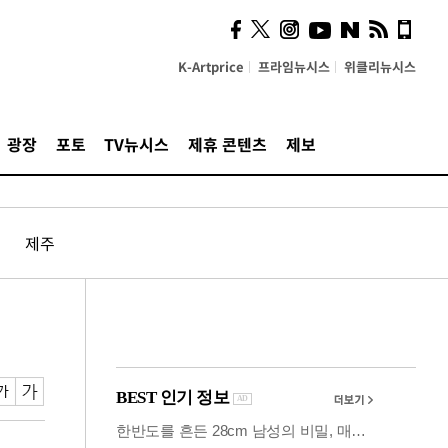
의견, 국토부·LH에 충실히
전달할 것"
K-Artprice
프라임뉴시스
위클리뉴시스
광장
포토
TV뉴시스
제휴 콘텐츠
제보
제주