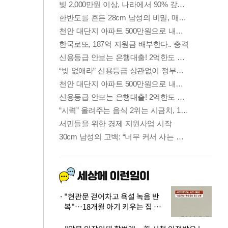
"현관문 걷어차고 욕설 녹음 반
복"…18개월 아기 키우는 집 뒤
흔든 '앞집의 비극'