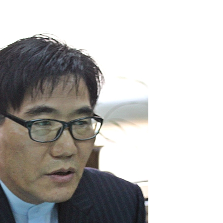
다"
수수색(종
4%↑
침 준수"
수수색
태세 강
"
·당황'
혐의