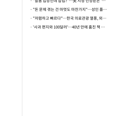
· "알몸 입장인데 합법?"…美 시청 인정받은 '누드' 레스토랑 화제
· "돈 문제 겪는 건 마멋도 마찬가지"…성인 플랫폼에 등장한 뜻밖의 스타
· "저렴하고 빠르다"…한국 의료관광 열풍, 외신도 주목
· '사과 편지와 100달러'…40년 만에 훔친 책 돌려준 美 절도범