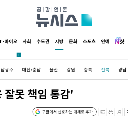
수수색
태세 강
IT·바이오
사회
수도권
지방
문화
스포츠
연예
"
전남광주
대전/충남
울산
강원
충북
전북
경남
·당황'
혐의
 잘못 책임 통감'
구글에서 선호하는 매체로 추가
 격파