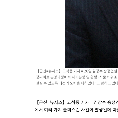
-2532초 전 >
[속보]코스피, 301.88포인트(4.58%) 내린 6296.38 마감
-2397초 전 >
[속보]원·달러 환율, 0.7원 내린 1423.8원 마감
4초 전 >
"여기 떨어졌다"…다누리, 스페이스X 로켓 달 충돌 흔적 포착
49분 전 >
손흥민, 5경기 연속골 실패…LAFC는 승부차기 끝 과달라하라
2시간 전 >
내일까지 39도 '펄펄'…기상청 "태풍 지나며 폭염 잠시 꺾인
【군산=뉴시스】고석중 기자 = 26일 김장수 송정건설
정써미트 분양과정에서 사기분양 및 횡령·사문서 위조 
결될 수 있도록 최선의 노력을 다하겠다"고 밝히고 있
【군산=뉴시스】고석중 기자 = 김장수 송정
에서 여러 가지 불미스런 사건이 발생된데 따