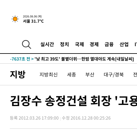
-25061초 전 >
경찰, '홍명보는 2순위' 결론냈던 스포츠윤리센터도 압
-10657초 전 >
[속보]합참 "北 발사체는 단거리탄도미사일…감시·경계
2026.08.06 (목)
서울 31.7℃
화"
-10405초 전 >
日방위성, 北이 동해로 쏜 발사체는 탄도미사일 가능성
-8835초 전 >
[속보] SKT, 에이닷 서비스 장애 발생…"원인 파악 중"
-8241초 전 >
[속보]합참 "북, 동해상으로 미상 발사체 발사"
실시간
정치
국제
경제
금융
산업
-7637초 전 >
'낮 최고 39도' 불볕더위…한밤 열대야도 계속[내일날씨]
-7596초 전 >
[속보]7~9일 프로야구 3연전도 폭염 취소…11일 재개
-7258초 전 >
"韓 외환시장 개입 관측 배경엔 美의 대한국 무역적자 있어
지방
지방최신
세종
부산
대구/경북
-7085초 전 >
'월드컵 탈락 후폭풍' 축구협회…초유의 압수수색에 '충격
-6925초 전 >
서울 낮 37.9도, 올여름 최고치 경신…영등포 순간 '40도'
-6487초 전 >
[속보]종합특검, 대검 추가 압수수색…내란 중요임무종사 
김장수 송정건설 회장 '고용
-2582초 전 >
[속보]코스닥, 800p 회복…0.26% 오른 801.67 마감
-2512초 전 >
[속보]코스피, 301.88포인트(4.58%) 내린 6296.38 마감
등록 2012.03.26 17:09:00
수정 2016.12.28 00:25:26
-2377초 전 >
[속보]원·달러 환율, 0.7원 내린 1423.8원 마감
24초 전 >
"여기 떨어졌다"…다누리, 스페이스X 로켓 달 충돌 흔적 포착
49분 전 >
손흥민, 5경기 연속골 실패…LAFC는 승부차기 끝 과달라하라