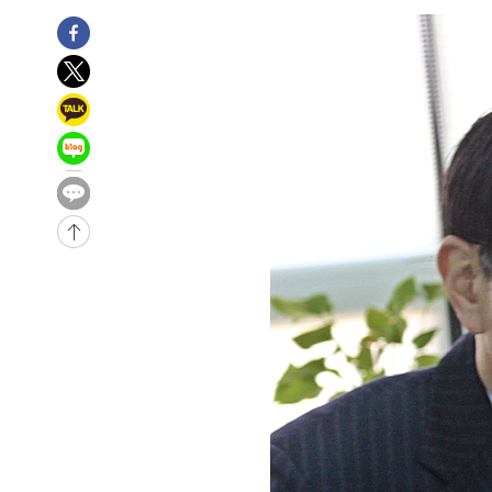
2시간 전 >
내일까지 39도 '펄펄'…기상청 "태풍 지나며 폭염 잠시 꺾인
-28167초 전 >
'월드컵 탈락 후폭풍' 축구협회…11시간 걸린 초유의 압
합)
-27603초 전 >
[속보] 뉴욕증시, 혼조 출발…나스닥 0.3%↓, 다우 0.1
-26396초 전 >
축구협회, 15년 전 심판 성 접대 파문에 "현재는 내부 지
-25081초 전 >
경찰, '홍명보는 2순위' 결론냈던 스포츠윤리센터도 압
-10677초 전 >
[속보]합참 "北 발사체는 단거리탄도미사일…감시·경계
화"
-10425초 전 >
日방위성, 北이 동해로 쏜 발사체는 탄도미사일 가능성
-8855초 전 >
[속보] SKT, 에이닷 서비스 장애 발생…"원인 파악 중"
-8261초 전 >
[속보]합참 "북, 동해상으로 미상 발사체 발사"
-7657초 전 >
'낮 최고 39도' 불볕더위…한밤 열대야도 계속[내일날씨]
-7616초 전 >
[속보]7~9일 프로야구 3연전도 폭염 취소…11일 재개
-7278초 전 >
"韓 외환시장 개입 관측 배경엔 美의 대한국 무역적자 있어
-7105초 전 >
'월드컵 탈락 후폭풍' 축구협회…초유의 압수수색에 '충격
-6945초 전 >
서울 낮 37.9도, 올여름 최고치 경신…영등포 순간 '40도'
-6507초 전 >
[속보]종합특검, 대검 추가 압수수색…내란 중요임무종사 
-2602초 전 >
[속보]코스닥, 800p 회복…0.26% 오른 801.67 마감