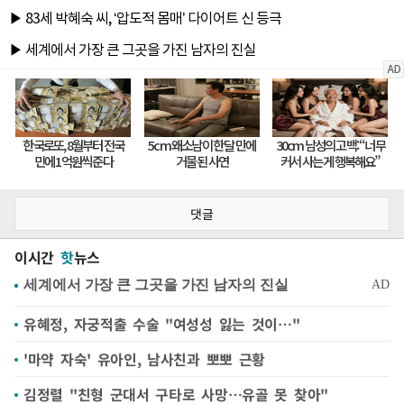
댓글
이시간
핫
뉴스
유혜정, 자궁적출 수술 "여성성 잃는 것이…"
'마약 자숙' 유아인, 남사친과 뽀뽀 근황
김정렬 "친형 군대서 구타로 사망…유골 못 찾아"