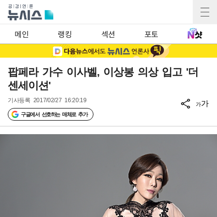
메인
랭킹
섹션
포토
팝페라 가수 이사벨, 이상봉 의상 입고 '더
센세이션'
기사등록
2017/02/27 16:20:19
가
가
구글에서 선호하는 매체로 추가