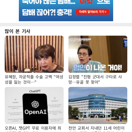
많이 본 기사
유혜정, 자궁적출 수술 고백 "여성
김정렬 "친형 군대서 구타로 사
성을 잃는 것이…"
망…유골 못 찾아"
오픈AI, 챗GPT 무료 이용자에 최
천안 교회서 지내던 11세 어린이