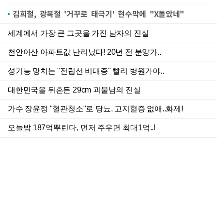
김희철, 광복절 '거꾸로 태극기' 현수막에 "X돌았네"