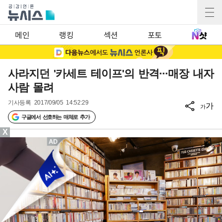
메인
랭킹
섹션
포토
사라지던 '카세트 테이프'의 반격···매장 내자
사람 몰려
기사등록
2017/09/05 14:52:29
가
가
구글에서 선호하는 매체로 추가
X