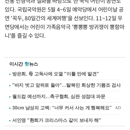
전통 인형극과 설화를 바탕으로 한 국악 어린이 공연도
있다. 국립국악원은 5월 4~6일 예악당에서 어린이날 공
연 '꼭두, 80일간의 세계여행'을 선보인다. 11~12일 우
면당에서는 어린이 가족음악극 '뽕뽕뽕 방귀쟁이 뽕함마
니'를 즐길 수 있다.
이시간
핫
뉴스
방은희, 母 고독사에 오열 "이틀 만에 발견"
"바지 벗고 앞뒤로 돌아"…탈북민 회상한 기쁨조 검사
월드컵 예선까지…축구협회, 심판 성접대 파문
서인영 "환희가 크리스마스 같이 보내자 해"