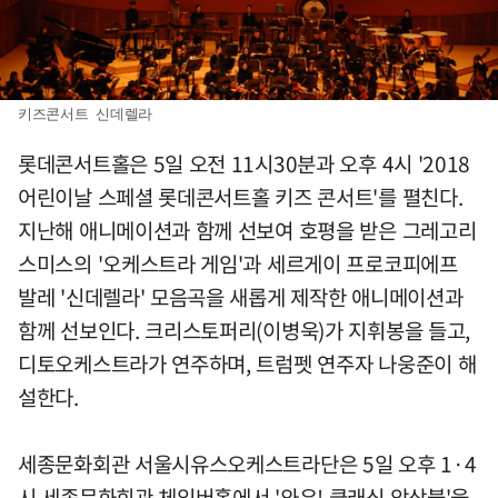
키즈콘서트 신데렐라
롯데콘서트홀은 5일 오전 11시30분과 오후 4시 '2018
어린이날 스페셜 롯데콘서트홀 키즈 콘서트'를 펼친다.
지난해 애니메이션과 함께 선보여 호평을 받은 그레고리
스미스의 '오케스트라 게임'과 세르게이 프로코피에프
발레 '신데렐라' 모음곡을 새롭게 제작한 애니메이션과
함께 선보인다. 크리스토퍼리(이병욱)가 지휘봉을 들고,
디토오케스트라가 연주하며, 트럼펫 연주자 나웅준이 해
설한다.
세종문화회관 서울시유스오케스트라단은 5일 오후 1·4
시 세종문화회관 체임버홀에서 '와우! 클래식 앙상블'을