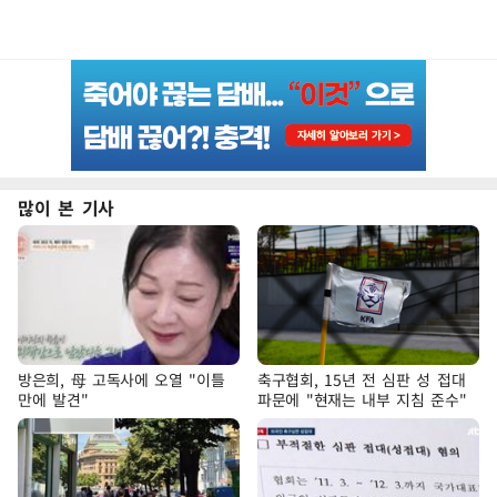
많이 본 기사
방은희, 母 고독사에 오열 "이틀
축구협회, 15년 전 심판 성 접대
만에 발견"
파문에 "현재는 내부 지침 준수"