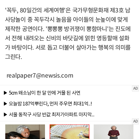
'꼭두, 80일간의 세계여행'은 국가무형문화재 제3호 남
사당놀이 중 꼭두각시 놀음을 아이들의 눈높이에 맞게
제작한 공연이다. '뽕뽕뽕 방귀쟁이 뽕함마니'는 진도에
서 전해 내려오는 신비의 바닷길에 얽힌 영등할매 설화
가 바탕이다. 서로 돕고 더불어 살아가는 행복의 의미를
그린다.
realpaper7@newsis.com