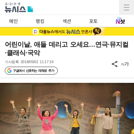
메인
랭킹
섹션
포토
어린이날, 애들 데리고 오세요…연극·뮤지컬
·클래식·국악
기사등록
2018/05/02 11:17:19
가
가
구글에서 선호하는 매체로 추가