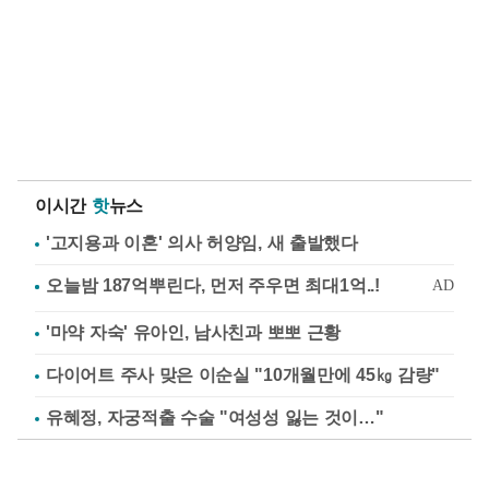
이시간
핫
뉴스
'고지용과 이혼' 의사 허양임, 새 출발했다
'마약 자숙' 유아인, 남사친과 뽀뽀 근황
다이어트 주사 맞은 이순실 "10개월만에 45㎏ 감량"
유혜정, 자궁적출 수술 "여성성 잃는 것이…"