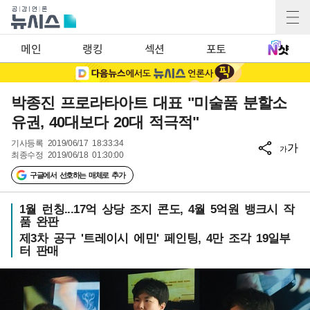
메인
랭킹
섹션
포토
박종진 프로라타아트 대표 "미술품 분할소
유권, 40대보다 20대 적극적"
기사등록
2019/06/17 18:33:34
가
가
최종수정
2019/06/18 01:30:00
구글에서 선호하는 매체로 추가
1월 런칭...17억 상당 조지 콘도, 4월 5억원 뱅크시 작
품 완판
제3차 공구 '트레이시 에민' 페인팅, 4만 조각 19일부
터 판매