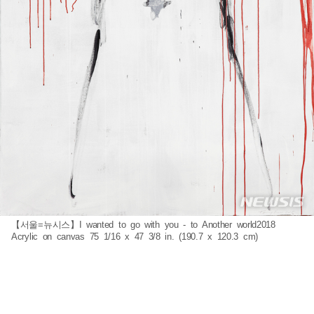
【서울=뉴시스】I wanted to go with you - to Another world2018
Acrylic on canvas 75 1/16 x 47 3/8 in. (190.7 x 120.3 cm)