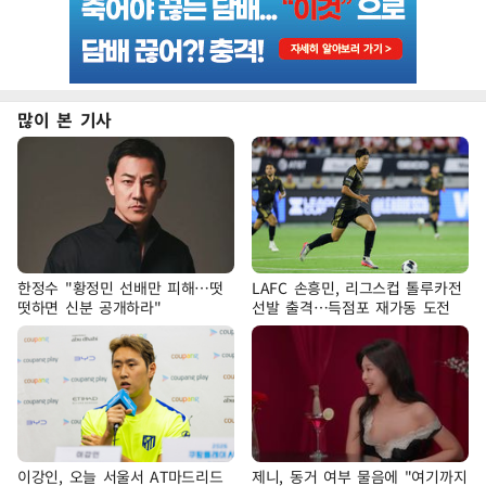
많이 본 기사
한정수 "황정민 선배만 피해…떳
LAFC 손흥민, 리그스컵 톨루카전
떳하면 신분 공개하라"
선발 출격…득점포 재가동 도전
이강인, 오늘 서울서 AT마드리드
제니, 동거 여부 물음에 "여기까지