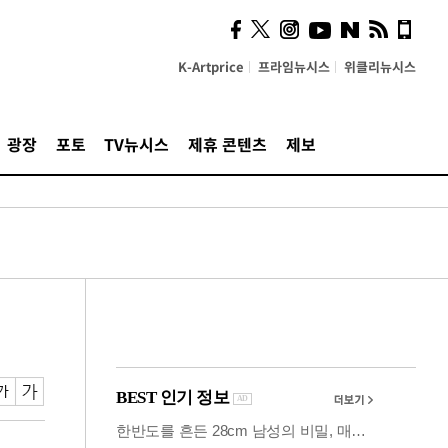
계…'고급 가요'의 주체적
영토
K-Artprice
프라임뉴시스
위클리뉴시스
광장
포토
TV뉴시스
제휴 콘텐츠
제보