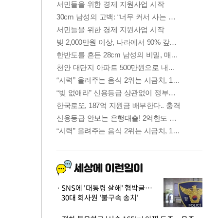
SNS에 '대통령 살해' 협박글…
30대 회사원 '불구속 송치'