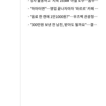
· 정차 불응하고 '시속 165㎞' 아찔 도주…음주운전자 체포
· "하마터면"…영업 끝나자마자 '와르르' 카페 테라스 덮친 대리석 외벽
· "음료 한 캔에 1만1000원?"…우즈벡 관광청까지 나섰다, 유튜버 폭로 후폭풍
· "300만원 보낸 전 남친, 받아도 될까요"…결혼 앞둔 예비신부의 뜻밖 고충