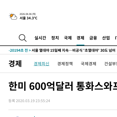
-28964초 전 >
"美간섭에 합의 지연"…트럼프, '이란 호르무즈 통제권'
-25484초 전 >
[속보]산업장관 "李정부, 원전 반대 안해…안정 전력 위
2026.08.06 (목)
서울 34.3℃
-24181초 전 >
[속보]경찰, '홍명보 선임 논란' 대한축구협회·축구회관 
색
-23568초 전 >
[속보]산업장관 "美무역법 제301조 과잉생산 결과 발표 8
상
-23361초 전 >
[속보]코스피 매도사이드카 발동…4%대 급락
실시간
정치
국제
경제
금융
산업
-22633초 전 >
[속보]전남광주 초대 시민추천 부시장에 백승주·윤난실
-20194초 전 >
서울 열대야 15일째 지속…비공식 '초열대야' 30도 넘어
-18761초 전 >
[속보]코스닥, 2.15포인트(0.27%) 내린 797.44 출발
경제
경제최신
경제정책
국제경제
건설부
-18744초 전 >
[속보]코스피, 119.51포인트(1.81%) 내린 6478.75 개
-15191초 전 >
6월 경상수지 497.3억 달러…두 달 연속 사상 최대
-15142초 전 >
서울 낮 39도 '폭염중대경보'…40도 관측 가능성도
한미 600억달러 통화스
-12504초 전 >
미 워싱턴주 스포캔 시의 통제불능 3개 산불, 방화선 일부
-4677초 전 >
[속보] 호르무즈 해협 이란-오만 협상 기대속 뉴욕증시 혼조
우 0.49%↑
등록 2020.03.19 23:55:24
-3032초 전 >
[속보] 이란 대통령 "지금 최고지도자와 소통하기가 매우 
임 3년 인터뷰
3시간 전 >
[속보] "이란-오만, 호르무즈 해협 통행 항로 합의" 이란 외
-29369초 전 >
내일까지 39도 '펄펄'…기상청 "태풍 지나며 폭염 잠시 