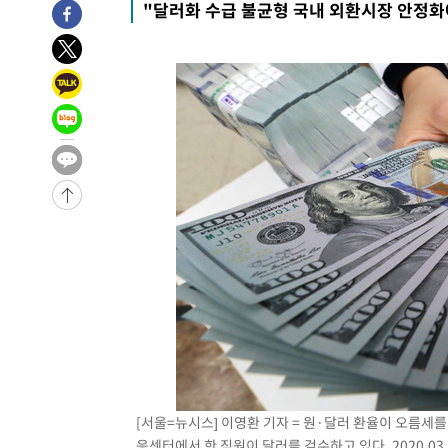
"달러화 수급 불균형 국내 외환시장 안정화
-29006초 전 >
트럼프, 한국계 진보 주지사 후보 맹공…"공산주의가 최대
-28984초 전 >
"美간섭에 합의 지연"…트럼프, '이란 호르무즈 통제권'
-25504초 전 >
[속보]산업장관 "李정부, 원전 반대 안해…안정 전력 위
-24201초 전 >
[속보]경찰, '홍명보 선임 논란' 대한축구협회·축구회관 
색
-23588초 전 >
[속보]산업장관 "美무역법 제301조 과잉생산 결과 발표 8
상
-23381초 전 >
[속보]코스피 매도사이드카 발동…4%대 급락
-22653초 전 >
[속보]전남광주 초대 시민추천 부시장에 백승주·윤난실
-20214초 전 >
서울 열대야 15일째 지속…비공식 '초열대야' 30도 넘어
-18781초 전 >
[속보]코스닥, 2.15포인트(0.27%) 내린 797.44 출발
-18764초 전 >
[속보]코스피, 119.51포인트(1.81%) 내린 6478.75 개
-15211초 전 >
6월 경상수지 497.3억 달러…두 달 연속 사상 최대
-15162초 전 >
서울 낮 39도 '폭염중대경보'…40도 관측 가능성도
-12524초 전 >
미 워싱턴주 스포캔 시의 통제불능 3개 산불, 방화선 일부
-4697초 전 >
[속보] 호르무즈 해협 이란-오만 협상 기대속 뉴욕증시 혼조
우 0.49%↑
-3052초 전 >
[속보] 이란 대통령 "지금 최고지도자와 소통하기가 매우 
[서울=뉴시스] 이영환 기자 = 원·달러 환율이 오름세를
임 3년 인터뷰
3시간 전 >
[속보] "이란-오만, 호르무즈 해협 통행 항로 합의" 이란 외
응센터에서 한 직원이 달러를 검수하고 있다. 2020.03