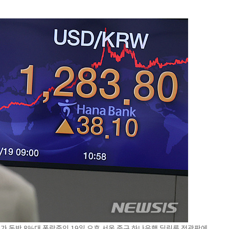
가 동반 8%대 폭락중인 19일 오후 서울 중구 하나은행 딜링룸 전광판에