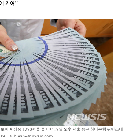
에 기여"
 위협"
 수용할까
해 불가피"
등 압수수
월 중 예
장
 구축
 마감 다
어려워" 취
 보이며 장중 1290원을 돌파한 19일 오후 서울 중구 하나은행 위변조대
무부 대변인
.19.
20hwan@newsis.com