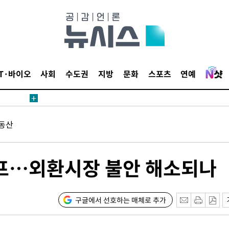
 수용할까
해 불가피"
등 압수수
월 중 예
IT·바이오
사회
수도권
지방
문화
스포츠
연예
동산
장
와프…외환시장 불안 해소되나
 구축
 마감 다
어려워" 취
구글에서 선호하는 매체로 추가
무부 대변인
꺾인다"