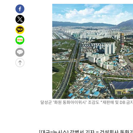
27분 전 >
[속보] 7월 중국 수출 23.9%↑ 수입 27.5%↑…무역총액 25
1시간 전 >
[속보]'채상병 순직 책임' 임성근, 항소심도 징역 3년
-29238초 전 >
[속보]이 대통령 "부동산 공급 기존 사고방식 매달리지 
실천"
-28323초 전 >
이란, "오만과 '중앙 단일 루트' 합의…북쪽 인바운드·남
운드는 임시"
-19891초 전 >
"낮 기온 소폭 하락"…수도권 폭염중대경보, 폭염경보로
-19855초 전 >
[속보]이 대통령, '호우피해' 안동·의성 관할 4개 면 특
선포
-19818초 전 >
[단독]중수청 지원 검사들, 정원 초과 시 낮은 계급 임용
갈 수도
-17789초 전 >
낮 최고 37도 찜통더위…곳곳 소나기·강원 많은 비[내일
-16095초 전 >
SK하이닉스, 용인·청주 팹에 54조 투자…"AI 메모리 수
응"
-12951초 전 >
여자배구 이재영·이다영 자매, 아제르바이잔 투란VC 입
-12204초 전 >
외국인 심판 성 접대 7경기 들여다보니…한국 축구 '5승 2
-11938초 전 >
[속보]코스닥, 2.86포인트(0.36%) 내린 798.81마감
달성군 '화원 동화아이위시' 조감도 *재판매 및 DB 금
-11891초 전 >
[속보]코스피, 6200선 약보합…0.60% 내린 6258.77에
-11871초 전 >
[속보]원·달러 환율, 7.7원 내린 1416.1원 마감
-11760초 전 >
[속보] 노원서 40.1도 관측…서울, 2018년 이후 첫 40도
[대구=뉴시스] 강병서 기자 = 건설회사 동화가
-8850초 전 >
[속보]종합특검, '계엄 수용공간 확보' 신용해 前교정본부