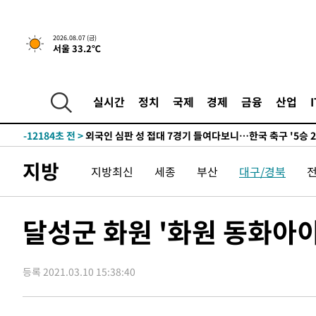
운드는 임시"
-19871초 전 >
"낮 기온 소폭 하락"…수도권 폭염중대경보, 폭염경보로
-19835초 전 >
[속보]이 대통령, '호우피해' 안동·의성 관할 4개 면 특
2026.08.07 (금)
서울 33.2℃
선포
-19798초 전 >
[단독]중수청 지원 검사들, 정원 초과 시 낮은 계급 임용
갈 수도
-17769초 전 >
낮 최고 37도 찜통더위…곳곳 소나기·강원 많은 비[내일
-16075초 전 >
SK하이닉스, 용인·청주 팹에 54조 투자…"AI 메모리 수
실시간
정치
국제
경제
금융
산업
응"
-12931초 전 >
여자배구 이재영·이다영 자매, 아제르바이잔 투란VC 입
-12184초 전 >
외국인 심판 성 접대 7경기 들여다보니…한국 축구 '5승 2
-11918초 전 >
[속보]코스닥, 2.86포인트(0.36%) 내린 798.81마감
지방
지방최신
세종
부산
대구/경북
-11871초 전 >
[속보]코스피, 6200선 약보합…0.60% 내린 6258.77에
-11851초 전 >
[속보]원·달러 환율, 7.7원 내린 1416.1원 마감
-11740초 전 >
[속보] 노원서 40.1도 관측…서울, 2018년 이후 첫 40도
달성군 화원 '화원 동화아이
-8830초 전 >
[속보]종합특검, '계엄 수용공간 확보' 신용해 前교정본부
-7703초 전 >
외신들도 주목한 韓축구 파문…"국민적 공분에 수사 재개"
등록 2021.03.10 15:38:40
-7674초 전 >
11시간 압수수색에 성접대 파문까지…'쑥대밭' 된 축구협
-6696초 전 >
[속보]규제합리화위원회 부위원장에 김태유 서울대 공대 
태 후임
-3054초 전 >
[속보]국힘 윤리위, '돌려차기 발언' 진종오·서범수 징계 