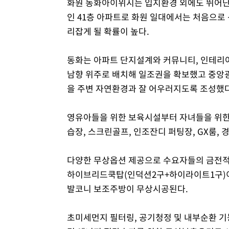
화원 동화아이위시는 입지환경 외에도 뛰어난
인 41층 아파트로 화원 일대에서는 처음으로
리잡게 될 확률이 높다.
동화는 아파트 단지설계와 커뮤니티, 인테리
남향 위주로 배치해 일조권을 확보했고 중앙광
을 주변 자연환경과 잘 어우러지도록 조성했다
영유아들을 위한 보육시설부터 자녀들을 위한 
습장, 스크린골프, 인조잔디 퍼팅장, GX룸,
다양한 무상옵션 제공으로 수요자들의 금전적 
하이브리드쿡탑(인덕션2구+하이라이트1구)
발코니 보조주방이 무상시공된다.
초미세먼지 필터링, 공기청정 및 내부순환 