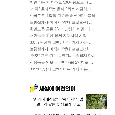
"AI가 치매래요"…'AI 의사' 믿었
다 골머리 앓는 美 의료계 '경고'