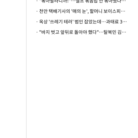
· "볶아달라니까!"…셀프 볶음밥 안 볶아줬다고 사장 폭행한 손님
· 천안 택배기사의 '매의 눈', 할머니 보이스피싱 피해 막아
· 옥상 '쓰레기 테러' 범인 잡았는데…과태료 3만원 처분에 숙박업주 허탈
· "바지 벗고 앞뒤로 돌아야 했다"…탈북민 김서아, 기쁨조 검사 수치심 회상