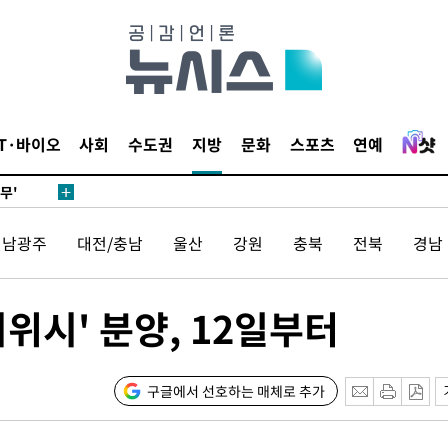
 하향
별재난지역
…희망지 못
날씨]
요 선제 대
IT·바이오
사회
수도권
지방
문화
스포츠
연예
단
무'
전남광주
대전/충남
울산
강원
충북
전북
경남
 마쳐
위시' 분양, 12일부터
장 기소
회
구글에서 선호하는 매체로 추가
교수…이병
절차 개시