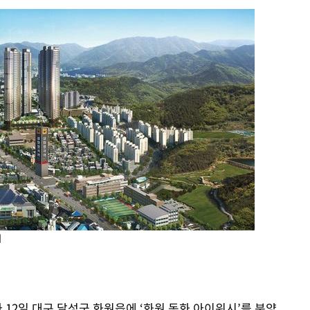
.3%↑
말고 과감히
쪽 아웃바
 하향
별재난지역
…희망지 못
날씨]
요 선제 대
단
무'
지
 마쳐
 12일 대구 달성군 화원읍에 ‘화원 동화 아이위시’를 분양
장 기소