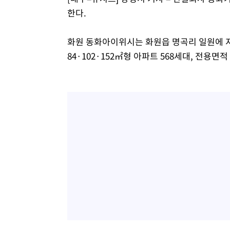
한다.
-7723초 전 >
외신들도 주목한 韓축구 파문…"국민적 공분에 수사 재개"
-7694초 전 >
11시간 압수수색에 성접대 파문까지…'쑥대밭' 된 축구협
화원 동화아이위시는 화원읍 명곡리 일원에 지하
-6716초 전 >
[속보]규제합리화위원회 부위원장에 김태유 서울대 공대 
태 후임
84·102·152㎡형 아파트 568세대, 전용면
-3074초 전 >
[속보]국힘 윤리위, '돌려차기 발언' 진종오·서범수 징계 
26분 전 >
[속보] 7월 중국 수출 23.9%↑ 수입 27.5%↑…무역총액 25
1시간 전 >
[속보]'채상병 순직 책임' 임성근, 항소심도 징역 3년