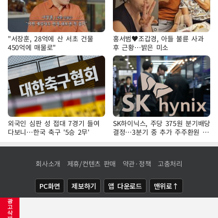
"서장훈, 28억에 산 서초 건물
홍서범♥조갑경, 아들 불륜 사과
450억에 매물로"
후 근황…밝은 미소
외국인 심판 성 접대 7경기 들여
SK하이닉스, 주당 375원 분기배당
다보니…한국 축구 '5승 2무'
결정…3분기 중 추가 주주환원 발
표
회사소개
제휴/컨텐츠 판매
약관·정책
고충처리
PC화면
제보하기
앱 다운로드
맨위로↑
광
COPYRIGHTⓒ
NEWSIS
ALL RIGHTS RESERVED.
고
삭