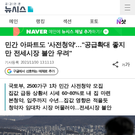
메인
랭킹
섹션
포토
민간 아파트도 '사전청약'…"공급확대 좋지
만 전세시장 불안 우려"
기사등록
2021/11/30 13:11:13
가
가
구글에서 선호하는 매체로 추가
국토부, 2500가구 1차 민간 사전청약 모집
집값 급등 상황서 시세 60~80%로 내 집 마련
본청약, 입주까지 수년…집값 영향은 적을듯
청약자 임대차 시장 머물러야…전세시장 불안