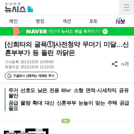
메인
랭킹
섹션
포토
[신희타의 굴욕①]사전청약 무더기 미달…신
혼부부가 등 돌린 까닭은
기사등록
2021/12/19 12:00:00
가
가
최종수정
2021/12/19 12:10:19
구글에서 선호하는 매체로 추가
주거 선호도 낮은 전용 60㎡ 소형 면적·시세차익 공유
불만
공급 물량 확대 대신 신혼부부 눈높이 맞는 주택 공급
필요