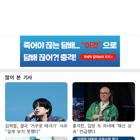
많이 본 기사
김희철, 결국 '거꾸로 태극기' 사과
홍석천, 입양 두 자녀에 '재산 상
"깊게 보지 못했다"
속' 언급했다