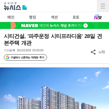
메인
랭킹
섹션
포토
시티건설, '파주운정 시티프라디움' 28일 견
본주택 개관
기사등록
2022/10/28 05:00:00
가
가
구글에서 선호하는 매체로 추가