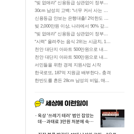
옥상 '쓰레기 테러' 범인 잡았는
데…과태료 3만원 처분에 숙박업
주 허탈