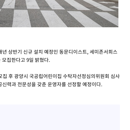
·당황'
혐의
 내년 상반기 신규 설치 예정인 동문디이스트, 세미존서희스
 모집한다고 9일 밝혔다.
 격파
다"
개모집 후 광양시 국공립어린이집 수탁자선정심의위원회 심사
 공신력과 전문성을 갖춘 운영자를 선정할 예정이다.