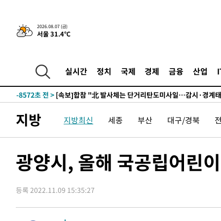
3시간 전 >
내일까지 39도 '펄펄'…기상청 "태풍 지나며 폭염 잠시 꺾인
-26062초 전 >
'월드컵 탈락 후폭풍' 축구협회…11시간 걸린 초유의 압
2026.08.07 (금)
서울 31.4℃
합)
-25498초 전 >
[속보] 뉴욕증시, 혼조 출발…나스닥 0.3%↓, 다우 0.1
-24291초 전 >
축구협회, 15년 전 심판 성 접대 파문에 "현재는 내부 지
-22976초 전 >
경찰, '홍명보는 2순위' 결론냈던 스포츠윤리센터도 압
실시간
정치
국제
경제
금융
산업
-8572초 전 >
[속보]합참 "北 발사체는 단거리탄도미사일…감시·경계태
-8320초 전 >
日방위성, 北이 동해로 쏜 발사체는 탄도미사일 가능성
-6750초 전 >
[속보] SKT, 에이닷 서비스 장애 발생…"원인 파악 중"
지방
지방최신
세종
부산
대구/경북
-6156초 전 >
[속보]합참 "북, 동해상으로 미상 발사체 발사"
-5552초 전 >
'낮 최고 39도' 불볕더위…한밤 열대야도 계속[내일날씨]
-5511초 전 >
[속보]7~9일 프로야구 3연전도 폭염 취소…11일 재개
광양시, 올해 국공립어린이집
-5173초 전 >
"韓 외환시장 개입 관측 배경엔 美의 대한국 무역적자 있어
-5000초 전 >
'월드컵 탈락 후폭풍' 축구협회…초유의 압수수색에 '충격
등록 2022.11.09 15:35:27
-4840초 전 >
서울 낮 37.9도, 올여름 최고치 경신…영등포 순간 '40도'
-4402초 전 >
[속보]종합특검, 대검 추가 압수수색…내란 중요임무종사 
-497초 전 >
[속보]코스닥, 800p 회복…0.26% 오른 801.67 마감