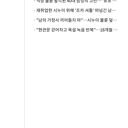
· 직장 불륜 발각된 40대 남성의 고민…"유포 동료 명예훼손·협박죄 고소 가능할까"
· 재취업한 시누이 위해 '조카 셔틀' 떠넘긴 남편…아내 "난 못한다"
· "남의 가정사 끼어들지 마"…시누이 불륜 덮으려는 남편에 억울한 아내
· "현관문 걷어차고 욕설 녹음 반복"…18개월 아기 키우는 집 뒤흔든 '앞집의 비극'