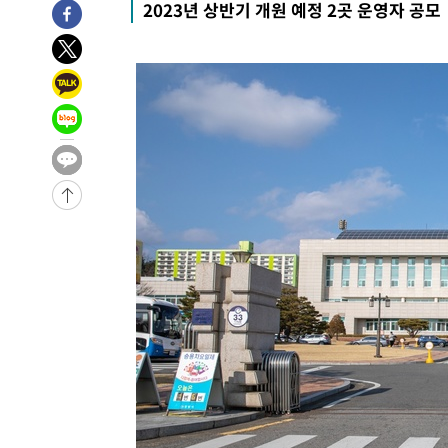
2023년 상반기 개원 예정 2곳 운영자 공모
-427초 전 >
[속보]코스피, 301.88포인트(4.58%) 내린 6296.38 마감
-292초 전 >
[속보]원·달러 환율, 0.7원 내린 1423.8원 마감
35분 전 >
"여기 떨어졌다"…다누리, 스페이스X 로켓 달 충돌 흔적 포착
1시간 전 >
손흥민, 5경기 연속골 실패…LAFC는 승부차기 끝 과달라하라
3시간 전 >
내일까지 39도 '펄펄'…기상청 "태풍 지나며 폭염 잠시 꺾인
-26062초 전 >
'월드컵 탈락 후폭풍' 축구협회…11시간 걸린 초유의 압
합)
-25498초 전 >
[속보] 뉴욕증시, 혼조 출발…나스닥 0.3%↓, 다우 0.1
-24291초 전 >
축구협회, 15년 전 심판 성 접대 파문에 "현재는 내부 지
-22976초 전 >
경찰, '홍명보는 2순위' 결론냈던 스포츠윤리센터도 압
-8572초 전 >
[속보]합참 "北 발사체는 단거리탄도미사일…감시·경계태
-8320초 전 >
日방위성, 北이 동해로 쏜 발사체는 탄도미사일 가능성
-6750초 전 >
[속보] SKT, 에이닷 서비스 장애 발생…"원인 파악 중"
-6156초 전 >
[속보]합참 "북, 동해상으로 미상 발사체 발사"
-5552초 전 >
'낮 최고 39도' 불볕더위…한밤 열대야도 계속[내일날씨]
-5511초 전 >
[속보]7~9일 프로야구 3연전도 폭염 취소…11일 재개
-5173초 전 >
"韓 외환시장 개입 관측 배경엔 美의 대한국 무역적자 있어