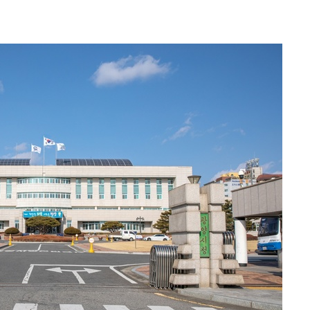
 격파
다"
수수색(종
4%↑
침 준수"
수수색
세 강화"
"