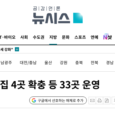
다"
수수색(종
4%↑
침 준수"
수수색
IT·바이오
사회
수도권
지방
문화
스포츠
연예
세 강화"
전남광주
대전/충남
울산
강원
충북
전북
경남
 4곳 확충 등 33곳 운영
"
·당황'
구글에서 선호하는 매체로 추가
혐의