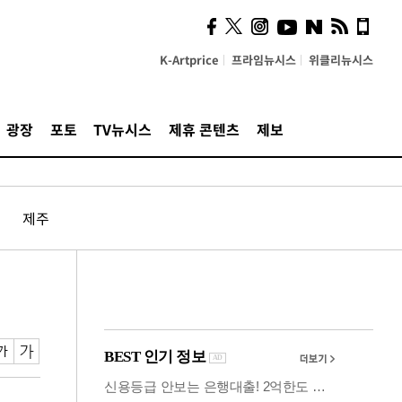
의견, 국토부·LH에 충실히
전달할 것"
K-Artprice
프라임뉴시스
위클리뉴시스
광장
포토
TV뉴시스
제휴 콘텐츠
제보
제주