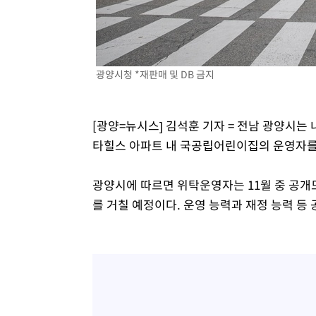
-5000초 전 >
'월드컵 탈락 후폭풍' 축구협회…초유의 압수수색에 '충격
-4840초 전 >
서울 낮 37.9도, 올여름 최고치 경신…영등포 순간 '40도'
-4402초 전 >
[속보]종합특검, 대검 추가 압수수색…내란 중요임무종사 
광양시청 *재판매 및 DB 금지
-497초 전 >
[속보]코스닥, 800p 회복…0.26% 오른 801.67 마감
-427초 전 >
[속보]코스피, 301.88포인트(4.58%) 내린 6296.38 마감
-292초 전 >
[속보]원·달러 환율, 0.7원 내린 1423.8원 마감
[광양=뉴시스] 김석훈 기자 = 전남 광양시는
35분 전 >
"여기 떨어졌다"…다누리, 스페이스X 로켓 달 충돌 흔적 포착
타힐스 아파트 내 국공립어린이집의 운영자를
1시간 전 >
손흥민, 5경기 연속골 실패…LAFC는 승부차기 끝 과달라하라
3시간 전 >
내일까지 39도 '펄펄'…기상청 "태풍 지나며 폭염 잠시 꺾인
광양시에 따르면 위탁운영자는 11월 중 공
를 거칠 예정이다. 운영 능력과 재정 능력 등