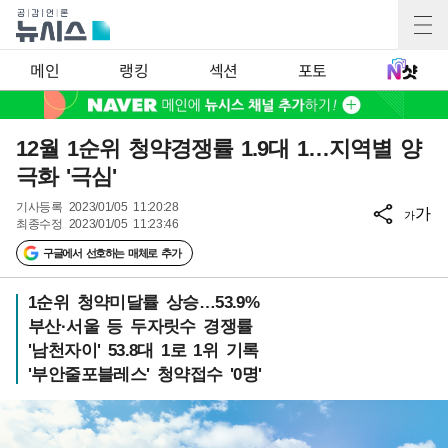
메인
랭킹
섹션
포토
12월 1순위 청약경쟁률 1.9대 1…지역별 양
극화 '극심'
기사등록
2023/01/05 11:20:28
가
가
최종수정
2023/01/05 11:23:46
구글에서 선호하는 매체로 추가
1순위 청약미달률 상승…53.9%
부산·서울 등 두자릿수 경쟁률
'남천자이' 53.8대 1로 1위 기록
'부안줄포블레스' 청약접수 '0명'