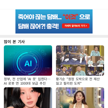
많이 본 기사
정부, 전 산업에 'AI 옷' 입힌다…
황기순 "원정 도박으로 전 재산
AI 로봇 연 1000대 보급 추진
잃고 필리핀 도피"