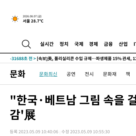
2026.08.07 (금)
서울 28.7℃
-27559초 전 >
[속보] 뉴욕증시, 일제 하락 마감…나스닥 0.06%↓
실시간
정치
국제
경제
금융
산업
-31688초 전 >
[속보]美, 폴리실리콘 수입 규제…파생제품 15% 관세, 1
발효
-29839초 전 >
[속보]트럼프, 美 원정출산 금지 행정명령 서명
-27539초 전 >
[속보] 뉴욕증시, 일제 하락 마감…나스닥 0.06%↓
문화
문화최신
공연
전시
문화재
책
-31708초 전 >
[속보]美, 폴리실리콘 수입 규제…파생제품 15% 관세, 1
발효
-29859초 전 >
[속보]트럼프, 美 원정출산 금지 행정명령 서명
-27559초 전 >
[속보] 뉴욕증시, 일제 하락 마감…나스닥 0.06%↓
"한국·베트남 그림 속을 걸
감'展
등록 2023.05.09 10:40:06
수정 2023.05.09 10:55:30