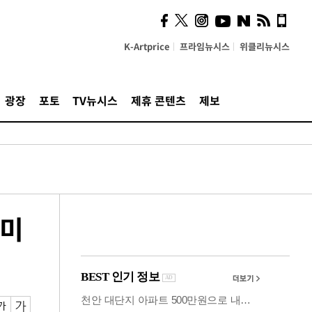
의견, 국토부·LH에 충실히
전달할 것"
K-Artprice
프라임뉴시스
위클리뉴시스
광장
포토
TV뉴시스
제휴 콘텐츠
제보
입미