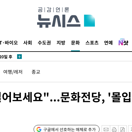
IT·바이오
사회
수도권
지방
문화
스포츠
연예
20일 후
여행/레저
종교
20일 후
어보세요"...문화전당, '몰
구글에서 선호하는 매체로 추가