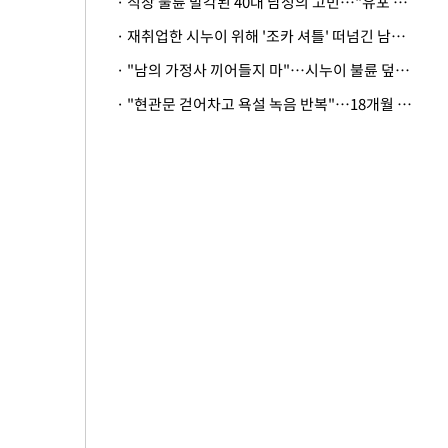
· 직장 불륜 발각된 40대 남성의 고민…"유포 동료 명예훼손·협박죄 고소 가능할까"
· 재취업한 시누이 위해 '조카 셔틀' 떠넘긴 남편…아내 "난 못한다"
· "남의 가정사 끼어들지 마"…시누이 불륜 덮으려는 남편에 억울한 아내
· "현관문 걷어차고 욕설 녹음 반복"…18개월 아기 키우는 집 뒤흔든 '앞집의 비극'