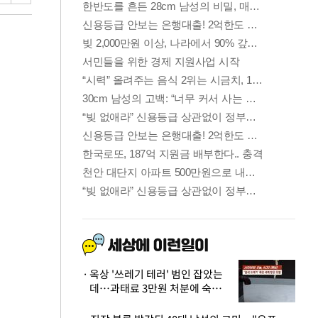
옥상 '쓰레기 테러' 범인 잡았는
데…과태료 3만원 처분에 숙박업
주 허탈