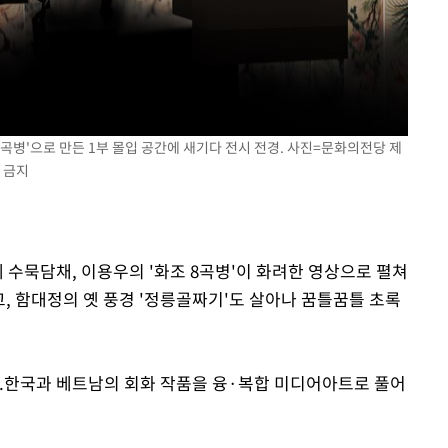
곡병'으로 만든 1부 몰입 공간에 새기다 전시 전경. 사진=문화의전당 제
 금지
에 수묵담채, 이용우의 '화조 8곡병'이 화려한 영상으로 펼쳐
고, 함대정의 옛 풍경 '정릉골짜기'도 살아나 꿈틀꿈틀 초록
다.한국과 베트남의 회화 작품을 융·복합 미디어아트로 풀어