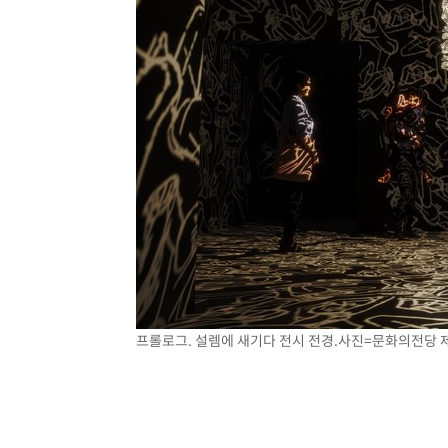
프롤로그. 설렘에 새기다 전시 전경.사진=문화의전당 제공.