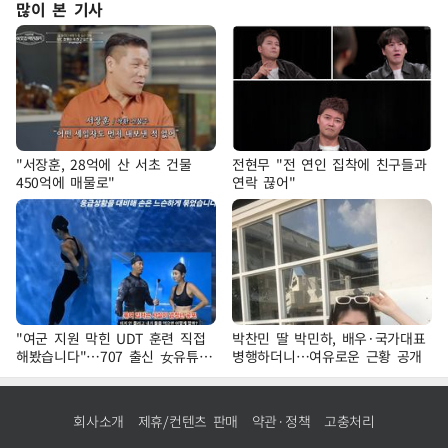
많이 본 기사
"서장훈, 28억에 산 서초 건물
전현무 "전 연인 집착에 친구들과
450억에 매물로"
연락 끊어"
"여군 지원 막힌 UDT 훈련 직접
박찬민 딸 박민하, 배우·국가대표
해봤습니다"…707 출신 女유튜버
병행하더니…여유로운 근황 공개
'완벽 소화'
회사소개
제휴/컨텐츠 판매
약관·정책
고충처리