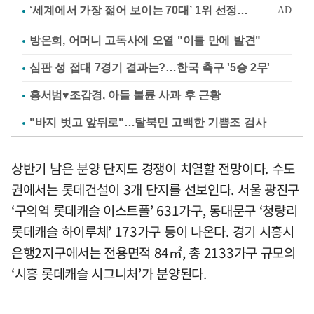
방은희, 어머니 고독사에 오열 "이틀 만에 발견"
심판 성 접대 7경기 결과는?…한국 축구 '5승 2무'
홍서범♥조갑경, 아들 불륜 사과 후 근황
"바지 벗고 앞뒤로"…탈북민 고백한 기쁨조 검사
상반기 남은 분양 단지도 경쟁이 치열할 전망이다. 수도
권에서는 롯데건설이 3개 단지를 선보인다. 서울 광진구
‘구의역 롯데캐슬 이스트폴’ 631가구, 동대문구 ‘청량리
롯데캐슬 하이루체’ 173가구 등이 나온다. 경기 시흥시
은행2지구에서는 전용면적 84㎡, 총 2133가구 규모의
‘시흥 롯데캐슬 시그니처’가 분양된다.