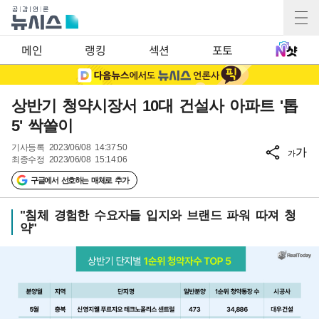
메인
랭킹
섹션
포토
상반기 청약시장서 10대 건설사 아파트 '톱
5' 싹쓸이
기사등록
2023/06/08 14:37:50
가
가
최종수정
2023/06/08 15:14:06
구글에서 선호하는 매체로 추가
"침체 경험한 수요자들 입지와 브랜드 파워 따져 청
약"