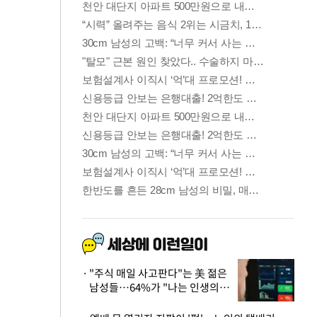
"주식 매일 사고판다"는 美 젊은
남성들…64%가 "나는 인생의
패배자“