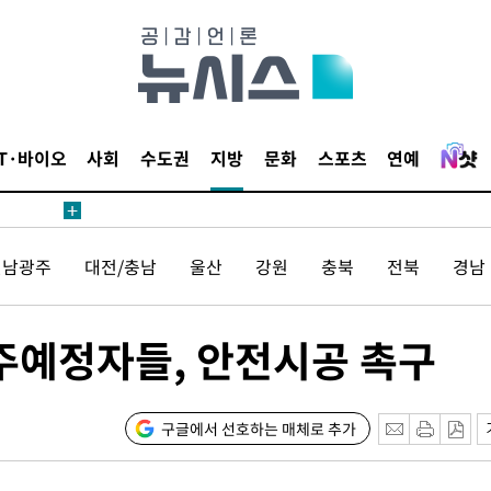
IT·바이오
사회
수도권
지방
문화
스포츠
연예
전남광주
대전/충남
울산
강원
충북
전북
경남
주예정자들, 안전시공 촉구
구글에서 선호하는 매체로 추가