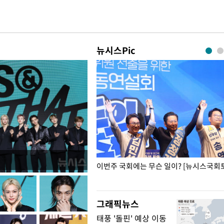
뉴시스Pic
폭력 피해자에 위로·사과…"국가
이번주 국회에는 무슨 일이? [뉴시스국회토
"
그래픽뉴스
태풍 '돌핀' 예상 이동