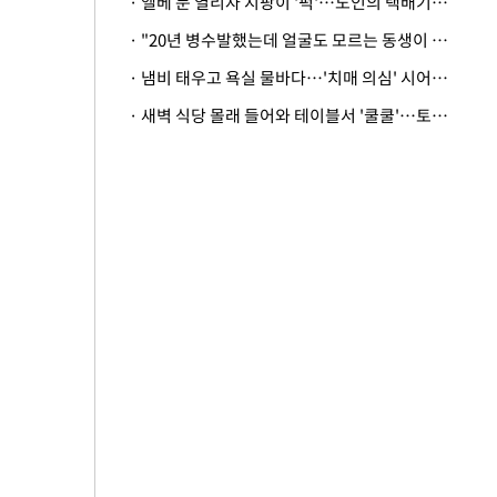
· 엘베 문 열리자 지팡이 '퍽'…노인의 택배기사 폭행 이유
· "20년 병수발했는데 얼굴도 모르는 동생이 유산 절반을"…배다른 형제 상속권 있을까
· 냄비 태우고 욕실 물바다…'치매 의심' 시어머니 검사 권유했다가 '날벼락'
· 새벽 식당 몰래 들어와 테이블서 '쿨쿨'…토사물 남기고 사라진 남성