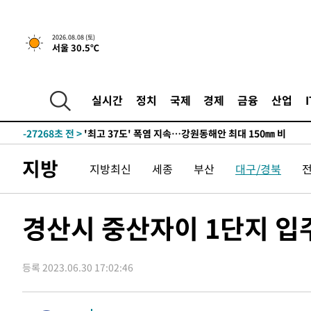
2026.08.08 (토)
서울 30.5℃
실시간
정치
국제
경제
금융
산업
-20414초 전 >
[속보]뉴욕증시 상승 마감…S&P 0.6% 나스닥 1.3%↑
-27268초 전 >
'최고 37도' 폭염 지속…강원동해안 최대 150㎜ 비
-20394초 전 >
[속보]뉴욕증시 상승 마감…S&P 0.6% 나스닥 1.3%↑
지방
지방최신
세종
부산
대구/경북
-27288초 전 >
'최고 37도' 폭염 지속…강원동해안 최대 150㎜ 비
-20414초 전 >
[속보]뉴욕증시 상승 마감…S&P 0.6% 나스닥 1.3%↑
경산시 중산자이 1단지 입
등록 2023.06.30 17:02:46