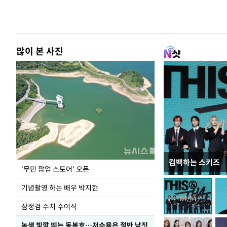
많이 본 사진
컴백하는 스키즈
이 대통령, 국가
'무민 팝업 스토어' 오픈
가 책임지고 치유
기념촬영 하는 배우 박지현
삼정검 수치 수여식
녹색 빛깔 띄는 동복호…저수율은 절반 남짓