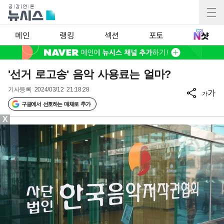
메인
랭킹
섹션
포토
'선거 로고송' 음악 사용료는 얼마?
기사등록
2024/03/12 21:18:28
가
가
구글에서 선호하는 매체로 추가
X