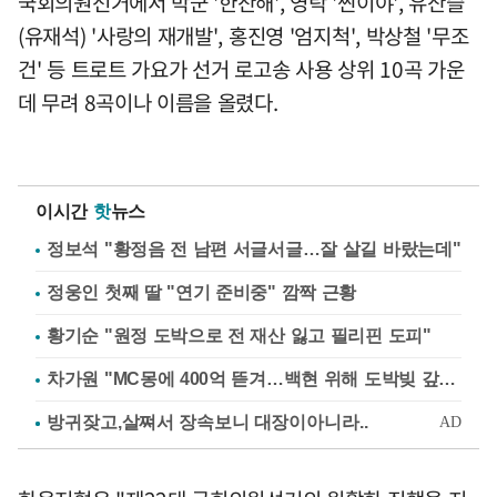
국회의원선거에서 박군 '한잔해', 영탁 '찐이야', 유산슬
(유재석) '사랑의 재개발', 홍진영 '엄지척', 박상철 '무조
건' 등 트로트 가요가 선거 로고송 사용 상위 10곡 가운
데 무려 8곡이나 이름을 올렸다.
이시간
핫
뉴스
정보석 "황정음 전 남편 서글서글…잘 살길 바랐는데"
정웅인 첫째 딸 "연기 준비중" 깜짝 근황
황기순 "원정 도박으로 전 재산 잃고 필리핀 도피"
차가원 "MC몽에 400억 뜯겨…백현 위해 도박빚 갚아줘"