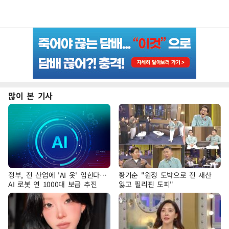
많이 본 기사
정부, 전 산업에 'AI 옷' 입힌다…
황기순 "원정 도박으로 전 재산
AI 로봇 연 1000대 보급 추진
잃고 필리핀 도피"