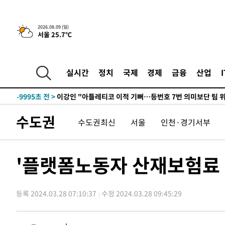
11시간 전 >
[속보]뉴욕증시 상승 마감…S&P 0.6% 나스닥 1.3%↑
2026.08.09 (일)
서울 25.7℃
-20179초 전 >
이란 "호르무즈 재개방 합의 근접…美 배상 선행돼야"
-11226초 전 >
[속보]與최고위원 제주·인천 순회경선…박선원·최민희
한민수·김용 순
-11179초 전 >
[속보]김민석, 與 전대 당원투표 누적 득표율 45.42%로 
실시간
정치
국제
경제
금융
산업
청래 44.56%
-10461초 전 >
[속보]與 대표 경선 제주·인천 당원투표…金 47.75%·
42.08%·宋 10.17%
-9995초 전 >
이강인 "아틀레티코 이적 기뻐…등번호 7번 의미보단 팀 위
-9930초 전 >
[속보]與 당대표 경선, 제주·인천 권리당원 투표 김민석 승
수도권
수도권최신
서울
인천·경기서부
-3704초 전 >
낮 최고 35도 '무더위'…동해안 시간당 30㎜ '강한 비'[내
-2974초 전 >
[속보]이강인 "감독님이 원하는 마음 느꼈고, 많은 트로피 
레티코 이적"
-2756초 전 >
수도권 40도 육박 '펄펄'…동해안 일부 지역엔 호의주의보
'플랫폼노동자 산재보험료
-1725초 전 >
온열질환 사망자 3명 늘어…누적 환자 3000명 돌파
1시간 전 >
강릉에 시간당 81.4㎜ 물폭탄…도로 잠기고 담벼락 붕괴
등록 2024.03.28 07:10:37
수정 2024.03.28 09:45:29
2시간 전 >
백운산서 80년근 천종산삼 9뿌리 발견…감정가 1.3억원
2시간 전 >
선재도서 해루질 나섰다 실종 60대, 닷새 만에 숨진 채 발견
3시간 전 >
남자 농구, 나고야 아시안게임서 '홈팀' 일본과 한일전