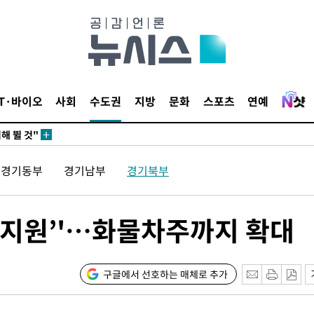
·서미화·
1위… 정
IT·바이오
사회
수도권
지방
문화
스포츠
연예
鄭
해 뛸 것"
리
경기동부
경기남부
경기북부
일날씨]
원해 아틀
 지원’'…화물차주까지 확대
구글에서 선호하는 매체로 추가