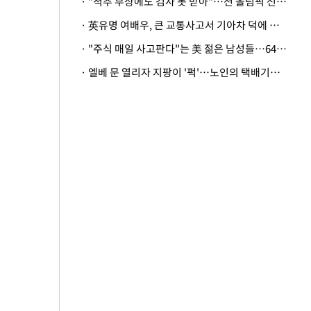
· "척추 부상에도 검사 못 받아"…전 올림픽 선수, 美봅슬레이협회 상대 소송
· 英유명 여배우, 큰 교통사고서 기아차 덕에 살았다
· "주식 매일 사고판다"는 美 젊은 남성들…64%가 "나는 인생의 패배자“
· 엘베 문 열리자 지팡이 '퍽'…노인의 택배기사 폭행 이유