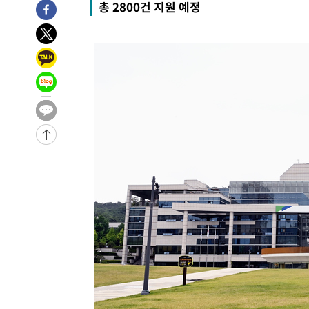
총 2800건 지원 예정
3시간 전 >
여수 오동도 해상서 모터보트 전복…1명 사망·1명 실종
4시간 전 >
극한폭염 한풀 꺾이지만…'낮 최고 35도' 무더위, 열대야 계
날씨]
5시간 전 >
축구협회 "압수수색·성접대 논란 사과…쇄신의 기회로 삼겠
6시간 전 >
[속보]'압수수색·성접대 논란' 축구협회 "실망과 걱정 안겨드
9시간 전 >
'최고 37도' 폭염 지속…강원동해안 최대 150㎜ 비
11시간 전 >
[속보]뉴욕증시 상승 마감…S&P 0.6% 나스닥 1.3%↑
-20179초 전 >
이란 "호르무즈 재개방 합의 근접…美 배상 선행돼야"
-11226초 전 >
[속보]與최고위원 제주·인천 순회경선…박선원·최민희
한민수·김용 순
-11179초 전 >
[속보]김민석, 與 전대 당원투표 누적 득표율 45.42%로 
청래 44.56%
-10461초 전 >
[속보]與 대표 경선 제주·인천 당원투표…金 47.75%·
42.08%·宋 10.17%
-9995초 전 >
이강인 "아틀레티코 이적 기뻐…등번호 7번 의미보단 팀 위
-9930초 전 >
[속보]與 당대표 경선, 제주·인천 권리당원 투표 김민석 승
-3704초 전 >
낮 최고 35도 '무더위'…동해안 시간당 30㎜ '강한 비'[내
-2974초 전 >
[속보]이강인 "감독님이 원하는 마음 느꼈고, 많은 트로피 
레티코 이적"
-2756초 전 >
수도권 40도 육박 '펄펄'…동해안 일부 지역엔 호의주의보
-1725초 전 >
온열질환 사망자 3명 늘어…누적 환자 3000명 돌파