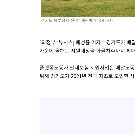
1시간 전 >
강릉에 시간당 81.4㎜ 물폭탄…도로 잠기고 담벼락 붕괴
2시간 전 >
백운산서 80년근 천종산삼 9뿌리 발견…감정가 1.3억원
경기도 북부청사 전경 *재판매 및 DB 금지
2시간 전 >
선재도서 해루질 나섰다 실종 60대, 닷새 만에 숨진 채 발견
3시간 전 >
남자 농구, 나고야 아시안게임서 '홈팀' 일본과 한일전
3시간 전 >
여수 오동도 해상서 모터보트 전복…1명 사망·1명 실종
[의정부=뉴시스] 배성윤 기자 = 경기도가 
4시간 전 >
극한폭염 한풀 꺾이지만…'낮 최고 35도' 무더위, 열대야 계
가운데 올해는 지원대상을 화물차주까지 확대
날씨]
5시간 전 >
축구협회 "압수수색·성접대 논란 사과…쇄신의 기회로 삼겠
6시간 전 >
[속보]'압수수색·성접대 논란' 축구협회 "실망과 걱정 안겨드
플랫폼노동자 산재보험 지원사업은 배달노동자
9시간 전 >
'최고 37도' 폭염 지속…강원동해안 최대 150㎜ 비
위해 경기도가 2021년 전국 최초로 도입한 사
11시간 전 >
[속보]뉴욕증시 상승 마감…S&P 0.6% 나스닥 1.3%↑