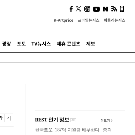
사이 해답 찾았죠"…알을
깨고 나온 '초자아'
K-Artprice
프라임뉴시스
위클리뉴시스
광장
포토
TV뉴시스
제휴 콘텐츠
제보