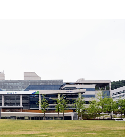
속[다음주
다"
려 죄송"
·서미화·
1위… 정
鄭
해 뛸 것"
리
일날씨]
원해 아틀