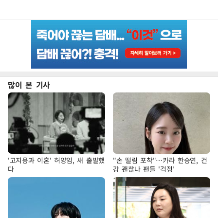
많이 본 기사
'고지용과 이혼' 허양임, 새 출발했
"손 떨림 포착"…카라 한승연, 건
다
강 괜찮나 팬들 '걱정'