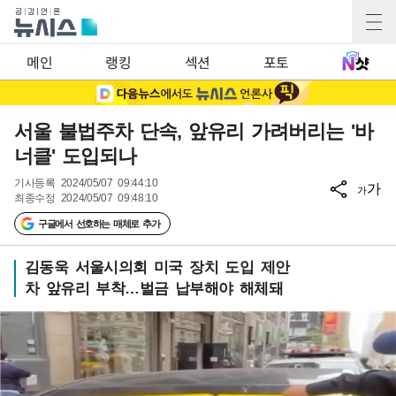
메인
랭킹
섹션
포토
서울 불법주차 단속, 앞유리 가려버리는 '바
너클' 도입되나
기사등록
2024/05/07 09:44:10
가
가
최종수정
2024/05/07 09:48:10
구글에서 선호하는 매체로 추가
김동욱 서울시의회 미국 장치 도입 제안
차 앞유리 부착…벌금 납부해야 해체돼