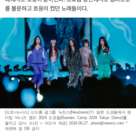
를 불문하고 호응이 컸던 노래들이다.
[도쿄=뉴시스] 신드롬 걸그룹 '뉴진스(NewJeans)'가 일본 도쿄돔에서 팬
미팅 '버니즈 캠프 2024 도쿄돔(Bunnies Camp 2024 Tokyo Dome)'를
펼치고 있다. (사진 = 어도어 제공) 2024.06.27.
photo@newsis.com
*
재판매 및 DB 금지