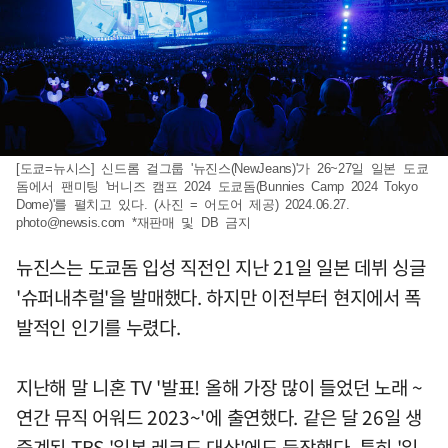
[도쿄=뉴시스] 신드롬 걸그룹 '뉴진스(NewJeans)'가 26~27일 일본 도쿄
돔에서 팬미팅 '버니즈 캠프 2024 도쿄돔(Bunnies Camp 2024 Tokyo
Dome)'를 펼치고 있다. (사진 = 어도어 제공) 2024.06.27.
photo@newsis.com
*재판매 및 DB 금지
뉴진스는 도쿄돔 입성 직전인 지난 21일 일본 데뷔 싱글
'슈퍼내추럴'을 발매했다. 하지만 이전부터 현지에서 폭
발적인 인기를 누렸다.
지난해 말 니혼 TV '발표! 올해 가장 많이 들었던 노래 ~
연간 뮤직 어워드 2023~'에 출연했다. 같은 달 26일 생
중계된 TBS '일본 레코드 대상'에도 등장했다. 특히 '일