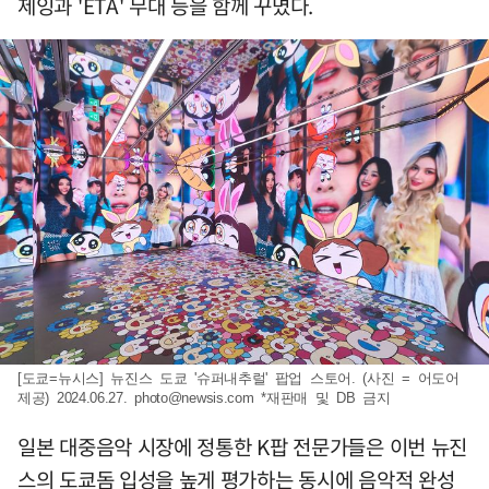
제잉과 'ETA' 무대 등을 함께 꾸몄다.
[도쿄=뉴시스] 뉴진스 도쿄 '슈퍼내추럴' 팝업 스토어. (사진 = 어도어
제공) 2024.06.27.
photo@newsis.com
*재판매 및 DB 금지
일본 대중음악 시장에 정통한 K팝 전문가들은 이번 뉴진
스의 도쿄돔 입성을 높게 평가하는 동시에 음악적 완성