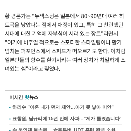
황 평론가는 "뉴잭스윙은 일본에서 80~90년대 여러 히
트곡을 낳았다는 점에서 애정이 있고, 특히 그 찬란했던
시대에 대한 기억에 자부심이 서려 있는 장르"라면서
"여기에 비주얼 적으로는 스포티한 스타일링이나 활기
넘치는 퍼포먼스에서 스피드가 떠오르기도 한다. 이처럼
일본인들의 향수를 환기시키는 여러 장치가 치밀하게 스
며있는 셈"이라고 짚었다.
이시간
핫
뉴스
하리수 "이혼 내가 먼저 제안…아기 못 낳아 미안"
표창원, 남규리에 15년 만에 사과…"제가 틀렸습니다"
손 묶인채 물속에… 女유튜버, UDT 훈련 완벽 소화