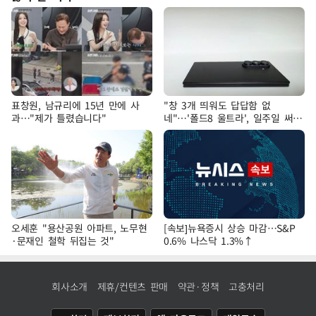
표창원, 남규리에 15년 만에 사
"창 3개 띄워도 답답함 없
과…"제가 틀렸습니다"
네"…'폴드8 울트라', 일주일 써보
니
오세훈 "용산공원 아파트, 노무현
[속보]뉴욕증시 상승 마감…S&P
·문재인 철학 뒤집는 것"
0.6% 나스닥 1.3%↑
회사소개
제휴/컨텐츠 판매
약관·정책
고충처리