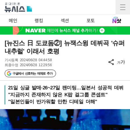
메인
랭킹
섹션
포토
[뉴진스 日 도쿄돔②] 뉴잭스윙 데뷔곡 '슈퍼
내추럴' 이래서 호평
기사등록
2024/06/28 04:44:58
가
가
최종수정
2024/06/28 12:29:56
구글에서 선호하는 매체로 추가
21일 싱글 발매·26~27일 팬미팅…일본서 성공적 데뷔
"지금까지 존재하지 않은 K팝 걸그룹 콘셉트"
"일본인들이 반가워할 만한 디테일 더해"