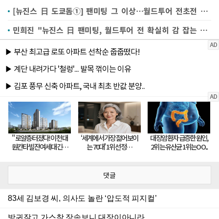
[뉴진스 日 도쿄돔①] 팬미팅 그 이상…월드투어 전초전 제대로
민희진 "뉴진스 日 팬미팅, 월드투어 전 확실히 감 잡는 무대"
댓글