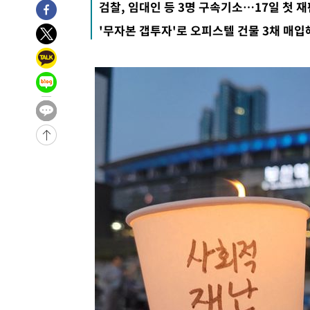
검찰, 임대인 등 3명 구속기소…17일 첫 재
-114초 전 >
[속보]산업장관 "李정부, 원전 반대 안해…안정 전력 위해 
'무자본 갭투자'로 오피스텔 건물 3채 매입
19분 전 >
[속보]경찰, '홍명보 선임 논란' 대한축구협회·축구회관 등 
-25034초 전 >
[속보]합참 "北 발사체는 단거리탄도미사일…감시·경계
화"
-24782초 전 >
日방위성, 北이 동해로 쏜 발사체는 탄도미사일 가능성
-23212초 전 >
[속보] SKT, 에이닷 서비스 장애 발생…"원인 파악 중"
-22618초 전 >
[속보]합참 "북, 동해상으로 미상 발사체 발사"
-22014초 전 >
'낮 최고 39도' 불볕더위…한밤 열대야도 계속[내일날씨]
-21973초 전 >
[속보]7~9일 프로야구 3연전도 폭염 취소…11일 재개
-21635초 전 >
"韓 외환시장 개입 관측 배경엔 美의 대한국 무역적자 있
-21462초 전 >
'월드컵 탈락 후폭풍' 축구협회…초유의 압수수색에 '충격
-21302초 전 >
서울 낮 37.9도, 올여름 최고치 경신…영등포 순간 '40도
-20864초 전 >
[속보]종합특검, 대검 추가 압수수색…내란 중요임무종사
-16959초 전 >
[속보]코스닥, 800p 회복…0.26% 오른 801.67 마감
-16889초 전 >
[속보]코스피, 301.88포인트(4.58%) 내린 6296.38 마
-16754초 전 >
[속보]원·달러 환율, 0.7원 내린 1423.8원 마감
-14353초 전 >
"여기 떨어졌다"…다누리, 스페이스X 로켓 달 충돌 흔적