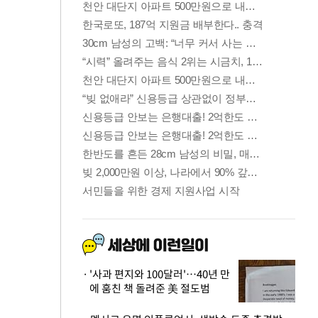
'사과 편지와 100달러'…40년 만
에 훔친 책 돌려준 美 절도범