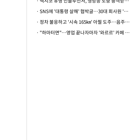
· 멕시코 유명 인플루언서, 생방송 도중 총격받아 사망
· SNS에 '대통령 살해' 협박글…30대 회사원 '불구속 송치'
· 정차 불응하고 '시속 165㎞' 아찔 도주…음주운전자 체포
· "하마터면"…영업 끝나자마자 '와르르' 카페 테라스 덮친 대리석 외벽