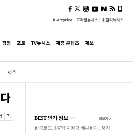
의견, 국토부·LH에 충실히
전달할 것"
K-Artprice
프라임뉴시스
위클리뉴시스
광장
포토
TV뉴시스
제휴 콘텐츠
제보
제주
렸다