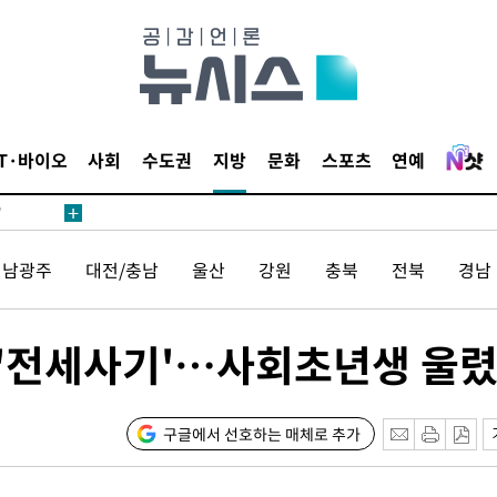
어"
IT·바이오
사회
수도권
지방
문화
스포츠
연예
·당황'
'
 혐의
전남광주
대전/충남
울산
강원
충북
전북
경남
감
 '전세사기'…사회초년생 울
 포착
라하라 격파
인다"
구글에서 선호하는 매체로 추가
 위협"
수용할까