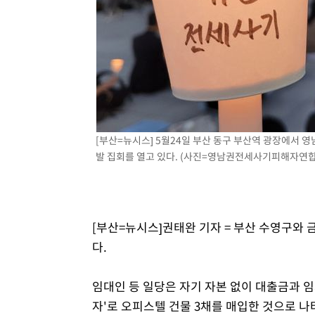
-11398초 전 >
손흥민, 5경기 연속골 실패…LAFC는 승부차기 끝 과달
-3999초 전 >
내일까지 39도 '펄펄'…기상청 "태풍 지나며 폭염 잠시 꺾
-3636초 전 >
트럼프, 한국계 진보 주지사 후보 맹공…"공산주의가 최대
-3614초 전 >
"美간섭에 합의 지연"…트럼프, '이란 호르무즈 통제권' 
-134초 전 >
[속보]산업장관 "李정부, 원전 반대 안해…안정 전력 위해 
19분 전 >
[속보]경찰, '홍명보 선임 논란' 대한축구협회·축구회관 등 
[부산=뉴시스] 5월24일 부산 동구 부산역 광장에서 
발 집회를 열고 있다. (사진=영남권전세사기피해자연합대책
[부산=뉴시스]권태완 기자 = 부산 수영구와 
다.
임대인 등 일당은 자기 자본 없이 대출금과 
자'로 오피스텔 건물 3채를 매입한 것으로 나