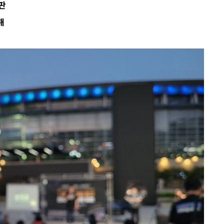
판
불가피"
해
압수수색
태세 강
어"
·당황'
'
 혐의
감
 포착