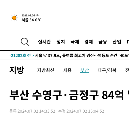
-23192초 전 >
[속보] SKT, 에이닷 서비스 장애 발생…"원인 파악 중"
-22598초 전 >
[속보]합참 "북, 동해상으로 미상 발사체 발사"
2026.08.06 (목)
서울 34.6℃
-21994초 전 >
'낮 최고 39도' 불볕더위…한밤 열대야도 계속[내일날씨]
-21953초 전 >
[속보]7~9일 프로야구 3연전도 폭염 취소…11일 재개
-21615초 전 >
"韓 외환시장 개입 관측 배경엔 美의 대한국 무역적자 있
실시간
정치
국제
경제
금융
산업
-21442초 전 >
'월드컵 탈락 후폭풍' 축구협회…초유의 압수수색에 '충격
-21282초 전 >
서울 낮 37.9도, 올여름 최고치 경신…영등포 순간 '40도
-20844초 전 >
[속보]종합특검, 대검 추가 압수수색…내란 중요임무종사
지방
지방최신
세종
부산
대구/경북
-16939초 전 >
[속보]코스닥, 800p 회복…0.26% 오른 801.67 마감
-16869초 전 >
[속보]코스피, 301.88포인트(4.58%) 내린 6296.38 마
-16734초 전 >
[속보]원·달러 환율, 0.7원 내린 1423.8원 마감
부산 수영구·금정구 84억
-14333초 전 >
"여기 떨어졌다"…다누리, 스페이스X 로켓 달 충돌 흔적
-11378초 전 >
손흥민, 5경기 연속골 실패…LAFC는 승부차기 끝 과달
등록 2024.07.02 14:33:52
수정 2024.07.02 16:04:52
-3979초 전 >
내일까지 39도 '펄펄'…기상청 "태풍 지나며 폭염 잠시 꺾
-3616초 전 >
트럼프, 한국계 진보 주지사 후보 맹공…"공산주의가 최대
-3594초 전 >
"美간섭에 합의 지연"…트럼프, '이란 호르무즈 통제권' 