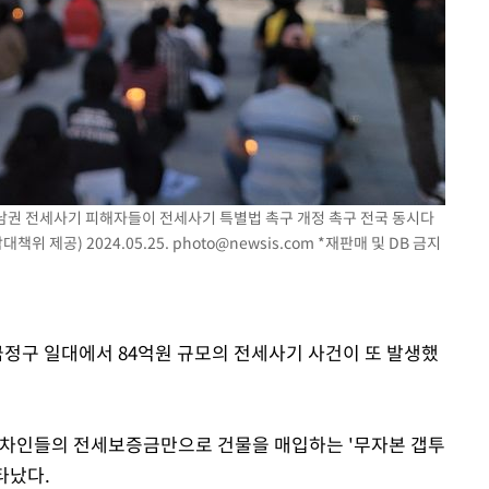
라하라 격파
인다"
 위협"
수용할까
불가피"
압수수색
영남권 전세사기 피해자들이 전세사기 특별법 촉구 개정 촉구 전국 동시다
위 제공) 2024.05.25.
photo@newsis.com
*재판매 및 DB 금지
금정구 일대에서 84억원 규모의 전세사기 사건이 또 발생했
임차인들의 전세보증금만으로 건물을 매입하는 '무자본 갭투
타났다.