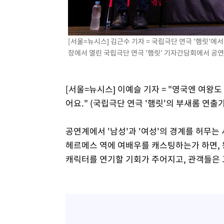
병태 후임
-14084초 전 >
[속보]국힘 윤리위, '돌려차기 발언' 진종오·서범수 징계
-9409초 전 >
[속보] 7월 중국 수출 23.9%↑ 수입 27.5%↑…무역총액 
-6569초 전 >
[속보]'채상병 순직 책임' 임성근, 항소심도 징역 3년
[서울=뉴시스] 김근수 기자 = 국립극단 연극 '햄릿'에
장에서 열린 국립극단 연극 '햄릿' 기자간담회에서 공연 소개
-6435초 전 >
[속보]종합특검, '관저이전 봐주기 감사' 유병호 구속기소
-3035초 전 >
민주 콩고 에볼라환자 4천명 돌파, 4053명 발생 1850명 
[서울=뉴시스] 이예슬 기자 = "영국엔 여
어요." (국립극단 연극 '햄릿'의 부새롬 연출가
공연계에서 '남성'과 '여성'의 경계를 허무
헤르메스 역에 여배우를 캐스팅하는가 하면, 
캐릭터를 연기할 기회가 주어지고, 관객들은 