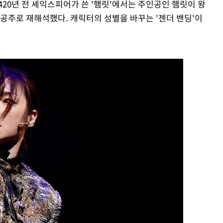
20년 전 셰익스피어가 쓴 '햄릿'에서는 주인공인 햄릿이 왕
 공주로 재해석했다. 캐릭터의 성별을 바꾸는 '젠더 밴딩'이