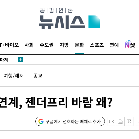
날씨]
요 선제 대
단
무'
IT·바이오
사회
수도권
지방
문화
스포츠
연예
 마쳐
여행/레저
종교
부장 기소
"
협회
계, 젠더프리 바람 왜?
 교수…이
 절차 개시
25.3%↑
구글에서 선호하는 매체로 추가