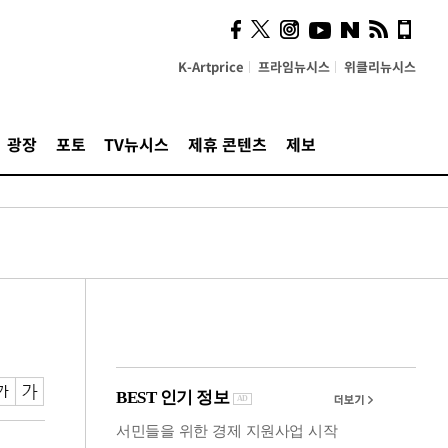
시, 스마트폰 액세서리에
NFC 더했다
K-Artprice
프라임뉴시스
위클리뉴시스
광장
포토
TV뉴시스
제휴 콘텐츠
제보