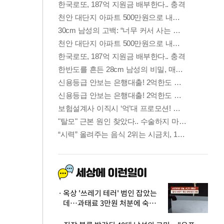
옥상 '쓰레기 테러' 범인 잡았는
데…과태료 3만원 처분에 숙박업
주 허탈