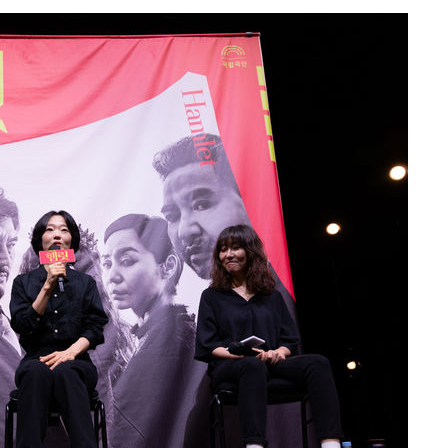
사망
 하향
별재난지역
…희망지 못
날씨]
요 선제 대
단
무'
 마쳐
부장 기소
"
협회
 교수…이