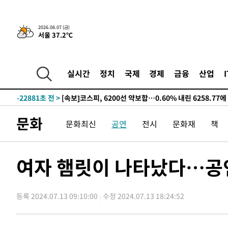
갈 수도
-28779초 전 >
낮 최고 37도 찜통더위…곳곳 소나기·강원 많은 비[내일
-27085초 전 >
SK하이닉스, 용인·청주 팹에 54조 투자…"AI 메모리 수
2026.08.07 (금)
서울 37.2℃
응"
-23941초 전 >
여자배구 이재영·이다영 자매, 아제르바이잔 투란VC 입
-23194초 전 >
외국인 심판 성 접대 7경기 들여다보니…한국 축구 '5승 2
-22928초 전 >
[속보]코스닥, 2.86포인트(0.36%) 내린 798.81마감
실시간
정치
국제
경제
금융
산업
-22881초 전 >
[속보]코스피, 6200선 약보합…0.60% 내린 6258.77에
-22861초 전 >
[속보]원·달러 환율, 7.7원 내린 1416.1원 마감
-22750초 전 >
[속보] 노원서 40.1도 관측…서울, 2018년 이후 첫 40도
문화
문화최신
공연
전시
문화재
책
-19840초 전 >
[속보]종합특검, '계엄 수용공간 확보' 신용해 前교정본
-18713초 전 >
외신들도 주목한 韓축구 파문…"국민적 공분에 수사 재개
-18684초 전 >
11시간 압수수색에 성접대 파문까지…'쑥대밭' 된 축구
여자 햄릿이 나타났다…공연
-17706초 전 >
[속보]규제합리화위원회 부위원장에 김태유 서울대 공대
병태 후임
-14064초 전 >
[속보]국힘 윤리위, '돌려차기 발언' 진종오·서범수 징계
등록 2024.07.13 09:10:00
수정 2024.07.13 18:24:52
-9389초 전 >
[속보] 7월 중국 수출 23.9%↑ 수입 27.5%↑…무역총액 
-6549초 전 >
[속보]'채상병 순직 책임' 임성근, 항소심도 징역 3년
-6415초 전 >
[속보]종합특검, '관저이전 봐주기 감사' 유병호 구속기소