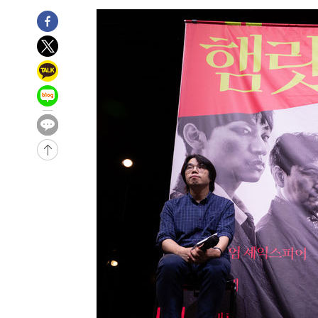
-3015초 전 >
민주 콩고 에볼라환자 4천명 돌파, 4053명 발생 1850명 
-30901초 전 >
"낮 기온 소폭 하락"…수도권 폭염중대경보, 폭염경보로
-30865초 전 >
[속보]이 대통령, '호우피해' 안동·의성 관할 4개 면 특
선포
-30828초 전 >
[단독]중수청 지원 검사들, 정원 초과 시 낮은 계급 임용
갈 수도
-28799초 전 >
낮 최고 37도 찜통더위…곳곳 소나기·강원 많은 비[내일
-27105초 전 >
SK하이닉스, 용인·청주 팹에 54조 투자…"AI 메모리 수
응"
-23961초 전 >
여자배구 이재영·이다영 자매, 아제르바이잔 투란VC 입
-23214초 전 >
외국인 심판 성 접대 7경기 들여다보니…한국 축구 '5승 2
-22948초 전 >
[속보]코스닥, 2.86포인트(0.36%) 내린 798.81마감
-22901초 전 >
[속보]코스피, 6200선 약보합…0.60% 내린 6258.77에
-22881초 전 >
[속보]원·달러 환율, 7.7원 내린 1416.1원 마감
-22770초 전 >
[속보] 노원서 40.1도 관측…서울, 2018년 이후 첫 40도
-19860초 전 >
[속보]종합특검, '계엄 수용공간 확보' 신용해 前교정본
-18733초 전 >
외신들도 주목한 韓축구 파문…"국민적 공분에 수사 재개
-18704초 전 >
11시간 압수수색에 성접대 파문까지…'쑥대밭' 된 축구
-17726초 전 >
[속보]규제합리화위원회 부위원장에 김태유 서울대 공대