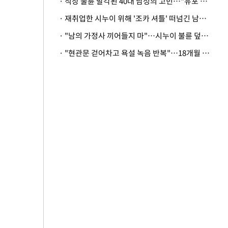
· 직장 불륜 발각된 40대 남성의 고민…"유포 동료 명예훼손·협박죄 고소 가능할까"
· 재취업한 시누이 위해 '조카 셔틀' 떠넘긴 남편…아내 "난 못한다"
· "남의 가정사 끼어들지 마"…시누이 불륜 덮으려는 남편에 억울한 아내
· "현관문 걷어차고 욕설 녹음 반복"…18개월 아기 키우는 집 뒤흔든 '앞집의 비극'