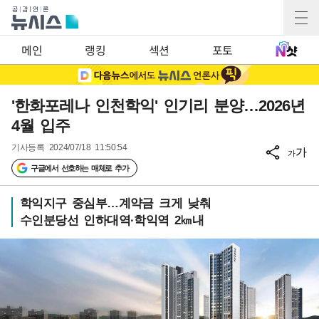
메인
랭킹
섹션
포토
'한화포레나 인천학익' 인기리 분양…2026년
4월 입주
기사등록
2024/07/18 11:50:54
가
가
구글에서 선호하는 매체로 추가
학익지구 중심부…계약금 크게 낮춰
수인분당선 인하대역·학익역 2㎞내