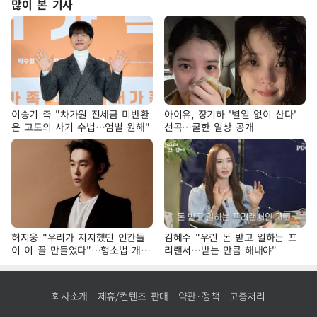
많이 본 기사
이승기 측 "차가원 전세금 미반환
아이유, 장기하 '별일 없이 산다'
은 고도의 사기 수법…엄벌 원해"
선곡…쿨한 일상 공개
허지웅 "우리가 지지했던 인간들
김혜수 "우린 돈 받고 일하는 프
이 이 꼴 만들었다"…형소법 개정
리랜서…받는 만큼 해내야"
에 격한 반응
회사소개
제휴/컨텐츠 판매
약관·정책
고충처리