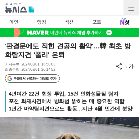
메인
랭킹
섹션
포토
'판결문에도 적힌 견공의 활약'…韓 최초 방
화탐지견 '폴리' 은퇴
기사등록
2024/08/01 16:58:03
가
가
최종수정
2024/08/01 20:14:52
구글에서 선호하는 매체로 추가
4년여간 22건 현장 투입, 15건 인화성물질 탐지
포천 화재사건에서 방화범 밝히는 데 중요한 역할
1년간 마약탐지견으로도 활동…지난 4월 민간에 분양