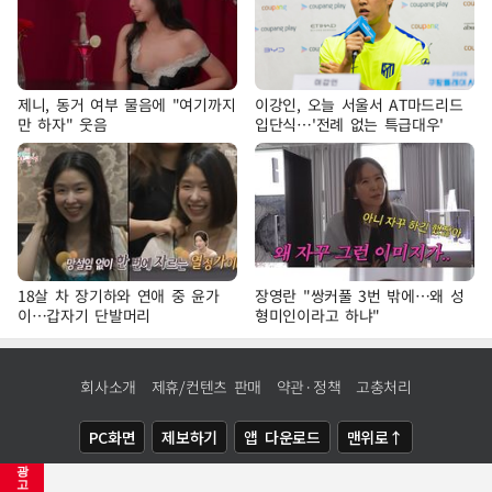
제니, 동거 여부 물음에 "여기까지
이강인, 오늘 서울서 AT마드리드
만 하자" 웃음
입단식…'전례 없는 특급대우'
18살 차 장기하와 연애 중 윤가
장영란 "쌍커풀 3번 밖에…왜 성
이…갑자기 단발머리
형미인이라고 하냐"
회사소개
제휴/컨텐츠 판매
약관·정책
고충처리
PC화면
제보하기
앱 다운로드
맨위로↑
광
COPYRIGHTⓒ
NEWSIS
ALL RIGHTS RESERVED.
고