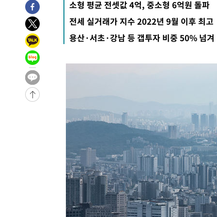
소형 평균 전셋값 4억, 중소형 6억원 돌파
4시간 전 >
손흥민, 5경기 연속골 실패…LAFC는 승부차기 끝 과달라하라
전세 실거래가 지수 2022년 9월 이후 최고
6시간 전 >
내일까지 39도 '펄펄'…기상청 "태풍 지나며 폭염 잠시 꺾인
용산·서초·강남 등 갭투자 비중 50% 넘겨
-15047초 전 >
'월드컵 탈락 후폭풍' 축구협회…11시간 걸린 초유의 압
합)
-14483초 전 >
[속보] 뉴욕증시, 혼조 출발…나스닥 0.3%↓, 다우 0.1
-13276초 전 >
축구협회, 15년 전 심판 성 접대 파문에 "현재는 내부 지
-11961초 전 >
경찰, '홍명보는 2순위' 결론냈던 스포츠윤리센터도 압
40분 전 >
[속보]합참 "北 발사체는 단거리탄도미사일…감시·경계태세 
44분 전 >
日방위성, 北이 동해로 쏜 발사체는 탄도미사일 가능성
1시간 전 >
[속보] SKT, 에이닷 서비스 장애 발생…"원인 파악 중"
1시간 전 >
[속보]합참 "북, 동해상으로 미상 발사체 발사"
1시간 전 >
'낮 최고 39도' 불볕더위…한밤 열대야도 계속[내일날씨]
1시간 전 >
[속보]7~9일 프로야구 3연전도 폭염 취소…11일 재개
1시간 전 >
"韓 외환시장 개입 관측 배경엔 美의 대한국 무역적자 있어"
1시간 전 >
'월드컵 탈락 후폭풍' 축구협회…초유의 압수수색에 '충격·당
1시간 전 >
서울 낮 37.9도, 올여름 최고치 경신…영등포 순간 '40도'
1시간 전 >
[속보]종합특검, 대검 추가 압수수색…내란 중요임무종사 혐