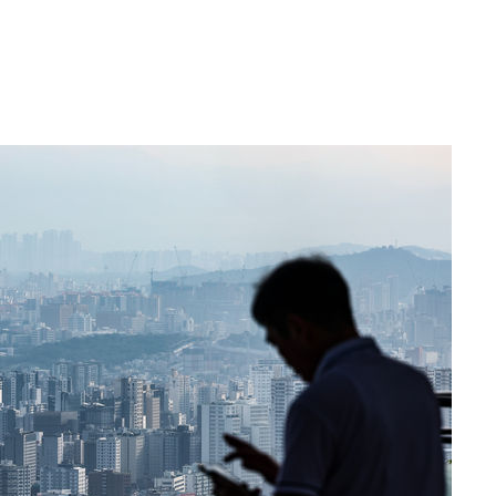
 격파
다"
수수색(종
4%↑
침 준수"
수수색
강화"
황'
의