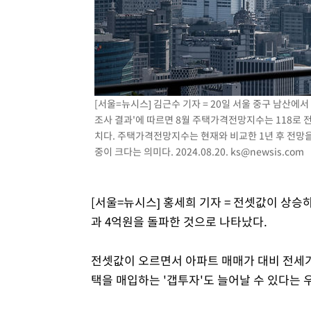
2시간 전 >
[속보]코스닥, 800p 회복…0.26% 오른 801.67 마감
2시간 전 >
[속보]코스피, 301.88포인트(4.58%) 내린 6296.38 마감
2시간 전 >
[속보]원·달러 환율, 0.7원 내린 1423.8원 마감
3시간 전 >
"여기 떨어졌다"…다누리, 스페이스X 로켓 달 충돌 흔적 포착
4시간 전 >
손흥민, 5경기 연속골 실패…LAFC는 승부차기 끝 과달라하라
[서울=뉴시스] 김근수 기자 = 20일 서울 중구 남산에
6시간 전 >
내일까지 39도 '펄펄'…기상청 "태풍 지나며 폭염 잠시 꺾인
조사 결과'에 따르면 8월 주택가격전망지수는 118로 전월
치다. 주택가격전망지수는 현재와 비교한 1년 후 전망을
중이 크다는 의미다. 2024.08.20.
ks@newsis.com
[서울=뉴시스] 홍세희 기자 = 전셋값이 상승
과 4억원을 돌파한 것으로 나타났다.
전셋값이 오르면서 아파트 매매가 대비 전세가
택을 매입하는 '갭투자'도 늘어날 수 있다는 