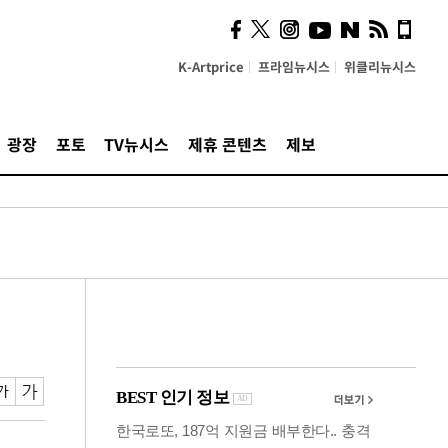
의견, 국토부·LH에 충실히
전달할 것"
K-Artprice
프라임뉴시스
위클리뉴시스
광장
포토
TV뉴시스
제휴 콘텐츠
제보