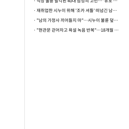
· 직장 불륜 발각된 40대 남성의 고민…"유포 동료 명예훼손·협박죄 고소 가능할까"
· 재취업한 시누이 위해 '조카 셔틀' 떠넘긴 남편…아내 "난 못한다"
· "남의 가정사 끼어들지 마"…시누이 불륜 덮으려는 남편에 억울한 아내
· "현관문 걷어차고 욕설 녹음 반복"…18개월 아기 키우는 집 뒤흔든 '앞집의 비극'