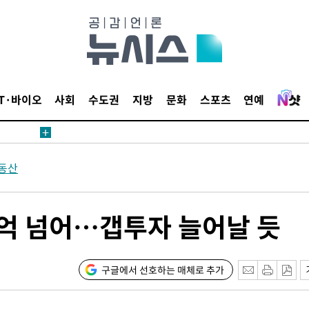
침 준수"
수수색
강화"
IT·바이오
사회
수도권
지방
문화
스포츠
연예
동산
황'
6억 넘어…갭투자 늘어날 듯
의
구글에서 선호하는 매체로 추가