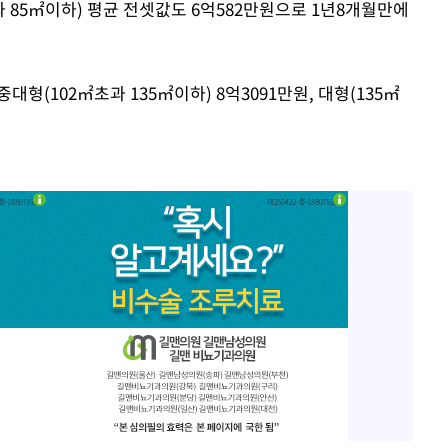
 85㎡이하) 평균 전셋값도 6억582만원으로 1년8개월만에
중대형(102㎡초과 135㎡이하) 8억3091만원, 대형(135㎡