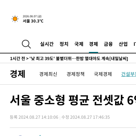
-13256초 전 >
축구협회, 15년 전 심판 성 접대 파문에 "현재는 내부 지
-11941초 전 >
경찰, '홍명보는 2순위' 결론냈던 스포츠윤리센터도 압
2026.08.07 (금)
서울 30.3℃
41분 전 >
[속보]합참 "北 발사체는 단거리탄도미사일…감시·경계태세 
45분 전 >
日방위성, 北이 동해로 쏜 발사체는 탄도미사일 가능성
1시간 전 >
[속보] SKT, 에이닷 서비스 장애 발생…"원인 파악 중"
실시간
정치
국제
경제
금융
산업
1시간 전 >
[속보]합참 "북, 동해상으로 미상 발사체 발사"
1시간 전 >
'낮 최고 39도' 불볕더위…한밤 열대야도 계속[내일날씨]
1시간 전 >
[속보]7~9일 프로야구 3연전도 폭염 취소…11일 재개
경제
경제최신
경제정책
국제경제
건설부
1시간 전 >
"韓 외환시장 개입 관측 배경엔 美의 대한국 무역적자 있어"
1시간 전 >
'월드컵 탈락 후폭풍' 축구협회…초유의 압수수색에 '충격·당
1시간 전 >
서울 낮 37.9도, 올여름 최고치 경신…영등포 순간 '40도'
서울 중소형 평균 전셋값 
1시간 전 >
[속보]종합특검, 대검 추가 압수수색…내란 중요임무종사 혐
2시간 전 >
[속보]코스닥, 800p 회복…0.26% 오른 801.67 마감
등록 2024.08.27 14:10:06
수정 2024.08.27 17:46:35
2시간 전 >
[속보]코스피, 301.88포인트(4.58%) 내린 6296.38 마감
2시간 전 >
[속보]원·달러 환율, 0.7원 내린 1423.8원 마감
3시간 전 >
"여기 떨어졌다"…다누리, 스페이스X 로켓 달 충돌 흔적 포착