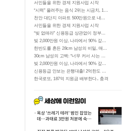
옥상 '쓰레기 테러' 범인 잡았는
데…과태료 3만원 처분에 숙박업
주 허탈