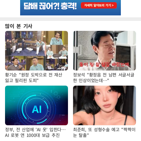
많이 본 기사
황기순 "원정 도박으로 전 재산
정보석 "황정음 전 남편 서글서글
잃고 필리핀 도피"
한 인상이었는데…"
정부, 전 산업에 'AI 옷' 입힌다…
최준희, 또 성형수술 예고 "짝짝이
AI 로봇 연 1000대 보급 추진
눈 탈출"