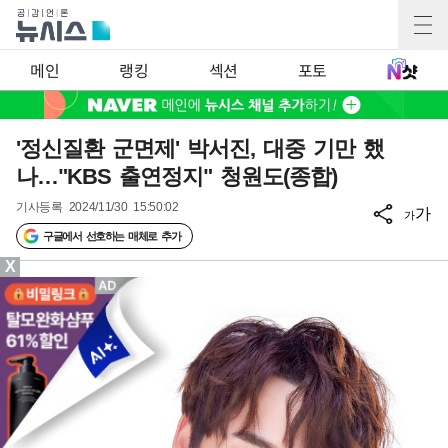
메인
랭킹
섹션
포토
'정신질환 군면제' 박서진, 대중 기만 했
나…"KBS 출연정지" 청원도(종합)
기사등록
2024/11/30 15:50:02
가
가
구글에서 선호하는 매체로 추가
X