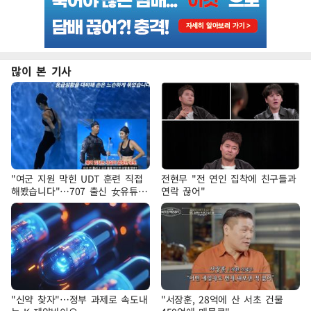
많이 본 기사
"여군 지원 막힌 UDT 훈련 직접
전현무 "전 연인 집착에 친구들과
해봤습니다"…707 출신 女유튜버
연락 끊어"
'완벽 소화'
"신약 찾자"…정부 과제로 속도내
"서장훈, 28억에 산 서초 건물