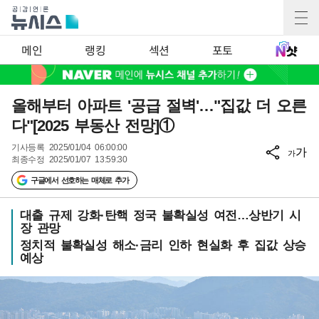
메인
랭킹
섹션
포토
올해부터 아파트 '공급 절벽'…"집값 더 오른
다"[2025 부동산 전망]①
기사등록
2025/01/04 06:00:00
가
가
최종수정
2025/01/07 13:59:30
구글에서 선호하는 매체로 추가
대출 규제 강화·탄핵 정국 불확실성 여전…상반기 시
장 관망
정치적 불확실성 해소·금리 인하 현실화 후 집값 상승
예상