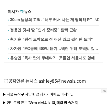
이시간
핫
뉴스
정웅인 첫째 딸 "연기 준비중" 깜짝 근황
황기순 "원정 도박으로 전 재산 잃고 필리핀 도피"
차가원 "MC몽에 400억 뜯겨…백현 위해 도박빚 갚아줘"
유승민 "육사 탓에 쿠데타?…尹졸업 서울대도 없애나"
◎공감언론 뉴시스
ashley85@newsis.com