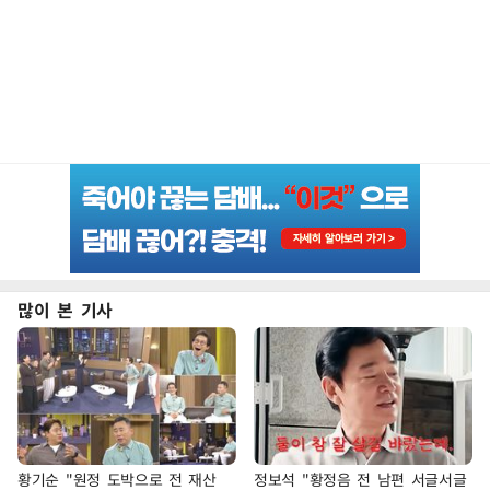
많이 본 기사
황기순 "원정 도박으로 전 재산
정보석 "황정음 전 남편 서글서글