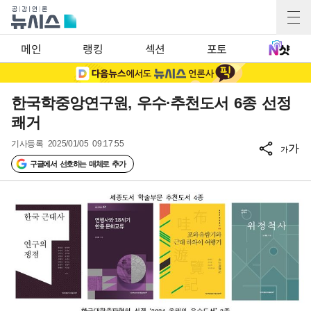
메인
랭킹
섹션
포토
한국학중앙연구원, 우수·추천도서 6종 선정
쾌거
기사등록
2025/01/05 09:17:55
가
가
구글에서 선호하는 매체로 추가