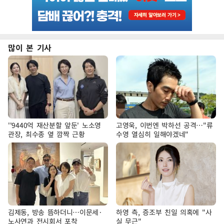
많이 본 기사
''9440억 재산분할 앞둔' 노소영
고영욱, 이번엔 박하선 공격…"류
관장, 최수종 옆 깜짝 근황
수영 열심히 일해야겠네"
김제동, 방송 뜸하더니…이문세·
하영 측, 증조부 친일 의혹에 "사
노사연과 전시회서 포착
실 무근"