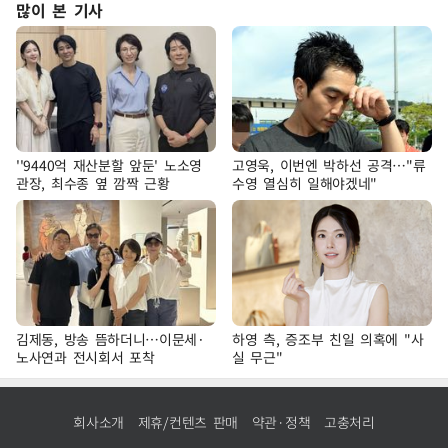
많이 본 기사
''9440억 재산분할 앞둔' 노소영
고영욱, 이번엔 박하선 공격…"류
관장, 최수종 옆 깜짝 근황
수영 열심히 일해야겠네"
김제동, 방송 뜸하더니…이문세·
하영 측, 증조부 친일 의혹에 "사
노사연과 전시회서 포착
실 무근"
회사소개
제휴/컨텐츠 판매
약관·정책
고충처리