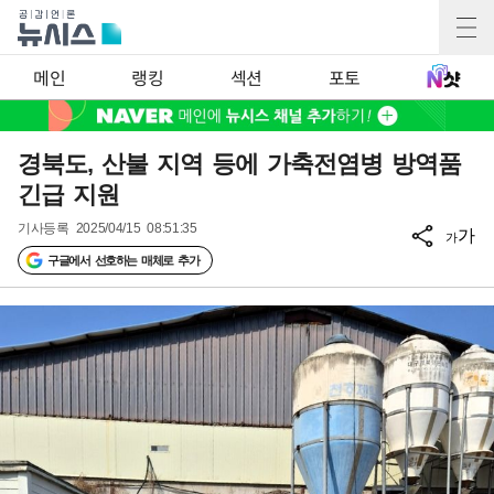
메인
랭킹
섹션
포토
경북도, 산불 지역 등에 가축전염병 방역품
긴급 지원
기사등록
2025/04/15 08:51:35
가
가
구글에서 선호하는 매체로 추가