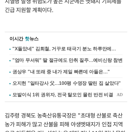
지열병 발생 위험도가 높은 시군에는 멧돼지 기피제를
긴급 지원할 계획이다.
이시간
핫
뉴스
"X돌았네" 김희철, 거꾸로 태극기 분노 하루만에…
"엄마 무서워" 딸 절규에도 만취 질주…예비신랑 참변
권상우 "내 또래 중 내가 제일 빠른데 아들은…"
오지헌 "일타강사 父…100평 수영장 딸린 집 살았다"
김주령 경북도 농축산유통국장은 "초대형 산불로 축산
농가 피해가 많고 산불을 피해 야생멧돼지가 인접 지역