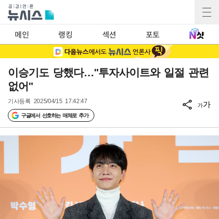
메인
랭킹
섹션
포토
이승기도 당했다…"투자사이트와 일절 관련
없어"
기사등록
2025/04/15 17:42:47
가
가
구글에서 선호하는 매체로 추가