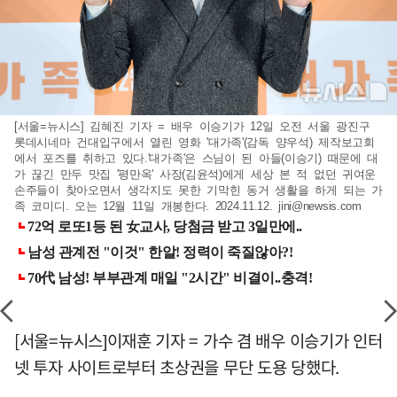
[서울=뉴시스] 김혜진 기자 = 배우 이승기가 12일 오전 서울 광진구
롯데시네마 건대입구에서 열린 영화 '대가족'(감독 양우석) 제작보고회
에서 포즈를 취하고 있다.'대가족'은 스님이 된 아들(이승기) 때문에 대
가 끊긴 만두 맛집 '평만옥' 사장(김윤석)에게 세상 본 적 없던 귀여운
손주들이 찾아오면서 생각지도 못한 기막힌 동거 생활을 하게 되는 가
족 코미디. 오는 12월 11일 개봉한다. 2024.11.12.
jini@newsis.com
[서울=뉴시스]이재훈 기자 = 가수 겸 배우 이승기가 인터
넷 투자 사이트로부터 초상권을 무단 도용 당했다.