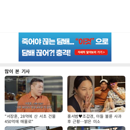
많이 본 기사
"서장훈, 28억에 산 서초 건물
홍서범♥조갑경, 아들 불륜 사과
450억에 매물로"
후 근황…밝은 미소