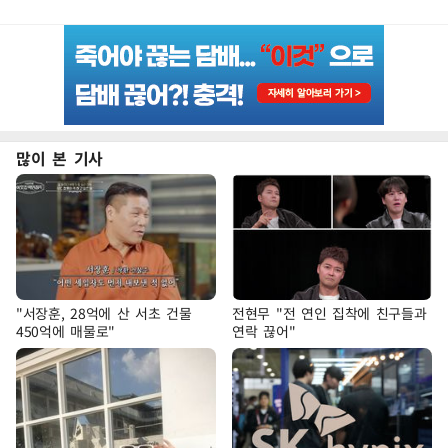
많이 본 기사
"서장훈, 28억에 산 서초 건물
전현무 "전 연인 집착에 친구들과
450억에 매물로"
연락 끊어"