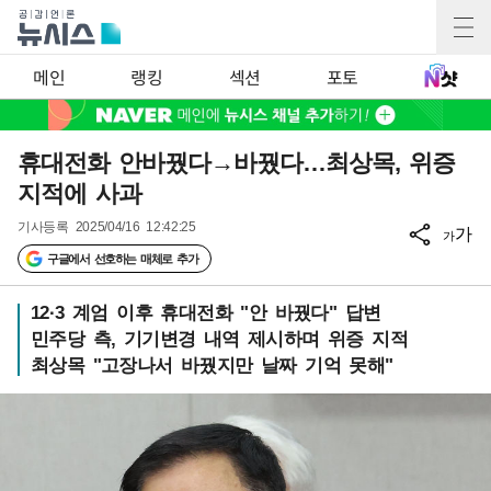
메인
랭킹
섹션
포토
휴대전화 안바꿨다→바꿨다…최상목, 위증
지적에 사과
기사등록
2025/04/16 12:42:25
가
가
구글에서 선호하는 매체로 추가
12·3 계엄 이후 휴대전화 "안 바꿨다" 답변
민주당 측, 기기변경 내역 제시하며 위증 지적
최상목 "고장나서 바꿨지만 날짜 기억 못해"