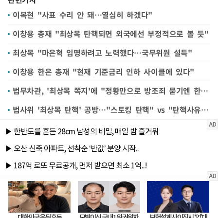
이복현 "사표 수리 안 돼…열심히 하겠다"
이창용 총재 "최상목 탄핵되면 외국에선 부정적으로 볼 듯"
최상목 "마은혁 임명하려고 노력했다…국무위원 설득"
이창용 한은 총재 "현재 기준금리 인하 사이클에 있다"
법무차관, '최상목 쪽지'에 "정황만으로 방조죄 묻기엔 한계"
법사위 '최상목 탄핵' 공방…"스토킹 탄핵" vs "탄핵사유 넘쳐"