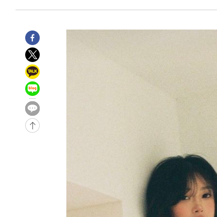
-503초 전 >
11시간 압수수색에 성접대 파문까지…'쑥대밭' 된 축구협회
7분 전 >
[속보]규제합리화위원회 부위원장에 김태유 서울대 공대 교수…
임
-29617초 전 >
이강인, 폭염 속 AT마드리드 첫 훈련…80명 식사 대접까
-26756초 전 >
미 사업체 일자리, 7월에 2.3만개 순감하고 그 전 2개월 1
하향수정 (2보)
-26204초 전 >
[속보] 미 사업체, 일자리 7월에 2.3만 개 줄어…실업률은
↓
-22067초 전 >
[속보]이 대통령 "부동산 공급 기존 사고방식 매달리지 
실천"
-21152초 전 >
이란, "오만과 '중앙 단일 루트' 합의…북쪽 인바운드·남
운드는 임시"
-12720초 전 >
"낮 기온 소폭 하락"…수도권 폭염중대경보, 폭염경보로
-12684초 전 >
[속보]이 대통령, '호우피해' 안동·의성 관할 4개 면 특
선포
-12647초 전 >
[단독]중수청 지원 검사들, 정원 초과 시 낮은 계급 임용
갈 수도
-10618초 전 >
낮 최고 37도 찜통더위…곳곳 소나기·강원 많은 비[내일
-8924초 전 >
SK하이닉스, 용인·청주 팹에 54조 투자…"AI 메모리 수요
응"
-5780초 전 >
여자배구 이재영·이다영 자매, 아제르바이잔 투란VC 입단
-5033초 전 >
외국인 심판 성 접대 7경기 들여다보니…한국 축구 '5승 2
-4767초 전 >
[속보]코스닥, 2.86포인트(0.36%) 내린 798.81마감
-4720초 전 >
[속보]코스피, 6200선 약보합…0.60% 내린 6258.77에 