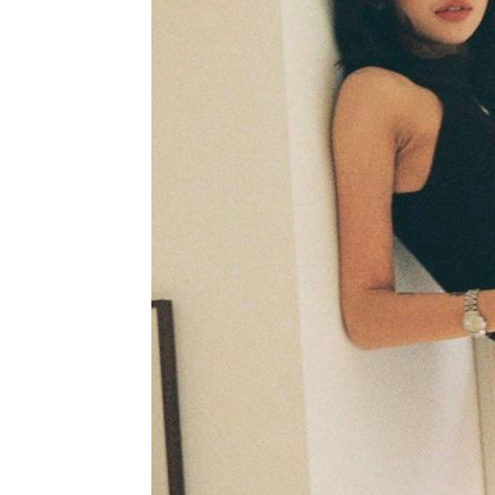
-4700초 전 >
[속보]원·달러 환율, 7.7원 내린 1416.1원 마감
-4589초 전 >
[속보] 노원서 40.1도 관측…서울, 2018년 이후 첫 40도
-1679초 전 >
[속보]종합특검, '계엄 수용공간 확보' 신용해 前교정본부
-552초 전 >
외신들도 주목한 韓축구 파문…"국민적 공분에 수사 재개"
-523초 전 >
11시간 압수수색에 성접대 파문까지…'쑥대밭' 된 축구협회
7분 전 >
[속보]규제합리화위원회 부위원장에 김태유 서울대 공대 교수…
임