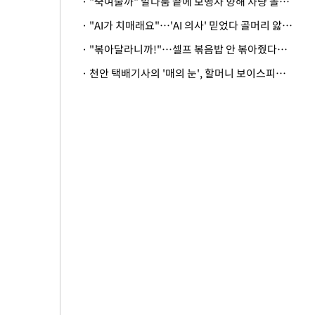
· "죽여줄까" 말다툼 끝에 보행자 향해 차량 돌진…50대 여성 중상
· "AI가 치매래요"…'AI 의사' 믿었다 골머리 앓는 美 의료계 '경고'
· "볶아달라니까!"…셀프 볶음밥 안 볶아줬다고 사장 폭행한 손님
· 천안 택배기사의 '매의 눈', 할머니 보이스피싱 피해 막아