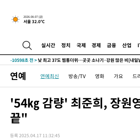
하향수정 (2보)
-26184초 전 >
[속보] 미 사업체, 일자리 7월에 2.3만 개 줄어…실업률은
↓
-22047초 전 >
[속보]이 대통령 "부동산 공급 기존 사고방식 매달리지 
2026.08.07 (금)
서울 32.0℃
실천"
-21132초 전 >
이란, "오만과 '중앙 단일 루트' 합의…북쪽 인바운드·남
운드는 임시"
-12700초 전 >
"낮 기온 소폭 하락"…수도권 폭염중대경보, 폭염경보로
-12664초 전 >
[속보]이 대통령, '호우피해' 안동·의성 관할 4개 면 특
실시간
정치
국제
경제
금융
산업
선포
-12627초 전 >
[단독]중수청 지원 검사들, 정원 초과 시 낮은 계급 임용
갈 수도
-10598초 전 >
낮 최고 37도 찜통더위…곳곳 소나기·강원 많은 비[내일
-8904초 전 >
SK하이닉스, 용인·청주 팹에 54조 투자…"AI 메모리 수요
연예
연예최신
방송/TV
영화
가요
드
응"
-5760초 전 >
여자배구 이재영·이다영 자매, 아제르바이잔 투란VC 입단
-5013초 전 >
외국인 심판 성 접대 7경기 들여다보니…한국 축구 '5승 2
-4747초 전 >
[속보]코스닥, 2.86포인트(0.36%) 내린 798.81마감
'54㎏ 감량' 최준희, 장
-4700초 전 >
[속보]코스피, 6200선 약보합…0.60% 내린 6258.77에 
끝"
-4680초 전 >
[속보]원·달러 환율, 7.7원 내린 1416.1원 마감
-4569초 전 >
[속보] 노원서 40.1도 관측…서울, 2018년 이후 첫 40도
-1659초 전 >
[속보]종합특검, '계엄 수용공간 확보' 신용해 前교정본부
등록 2025.04.17 11:32:45
-532초 전 >
외신들도 주목한 韓축구 파문…"국민적 공분에 수사 재개"