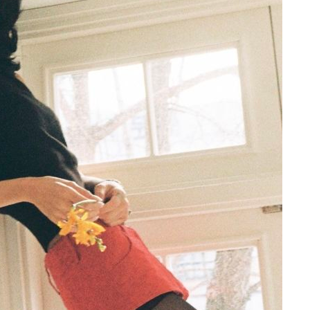
장 기소
이병태 후