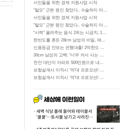
새벽 식당 몰래 들어와 테이블서
'쿨쿨'…토사물 남기고 사라진 남
성