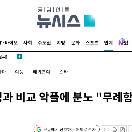
 4.1%로
말고 과감히
쪽 아웃바
 하향
별재난지역
IT·바이오
사회
수도권
지방
문화
스포츠
연예
…희망지 못
날씨]
 선제 대
라마
예능
해외연예
스타
무'
원영과 비교 악플에 분노 "무례
마쳐
장 기소
구글에서 선호하는 매체로 추가