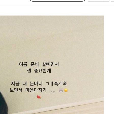
이병태 후
지(종합)
0.3만개
 4.1%로
말고 과감히
쪽 아웃바
 하향
별재난지역
…희망지 못
날씨]
 선제 대
무'
마쳐