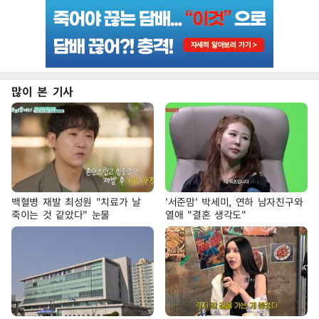
많이 본 기사
백혈병 재발 최성원 "치료가 날
'서준맘' 박세미, 연하 남자친구와
죽이는 것 같았다" 눈물
열애 "결혼 생각도"