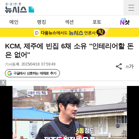
메인
랭킹
섹션
포토
KCM, 제주에 빈집 6채 소유 "인테리어할 돈
은 없어"
기사등록
2025/04/18 07:59:49
가
가
구글에서 선호하는 매체로 추가
X