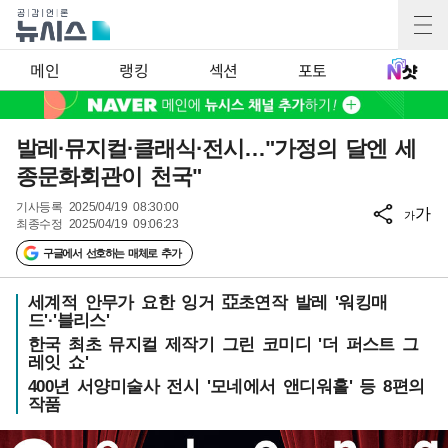
메인
랭킹
섹션
포토
발레·뮤지컬·클래식·전시…"가정의 달엔 세
종문화회관이 천국"
기사등록
2025/04/19 08:30:00
가
가
최종수정
2025/04/19 09:06:23
구글에서 선호하는 매체로 추가
세계적 안무가 요한 잉거 亞초연작 발레 '워킹매
드'·'블리스'
한국 최초 뮤지컬 제작기 그린 코미디 '더 퍼스트 그
레잇 쇼'
400년 서양미술사 전시 '모네에서 앤디워홀' 등 8편의
작품