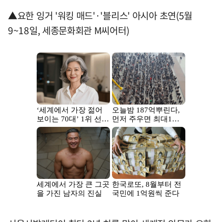
▲요한 잉거 '워킹 매드'·'블리스' 아시아 초연(5월
9~18일, 세종문화회관 M씨어터)