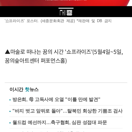
'쇼프라이즈' 포스터. (세종문화회관 제공) *재판매 및 DB 금지
▲마술로 떠나는 꿈의 시간 '쇼프라이즈'(5월4일~5일,
꿈의숲아트센터 퍼포먼스홀)
이시간
핫
뉴스
방은희, 母 고독사에 오열 "이틀 만에 발견"
"바지 벗고 앞뒤로 돌아"…탈북민 회상한 기쁨조 검사
월드컵 예선까지…축구협회, 심판 성접대 파문