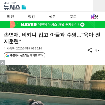
메인
랭킹
섹션
포토
손연재, 비키니 입고 아들과 수영…"육아 전
지훈련"
기사등록
2025/04/19 09:35:14
가
가
구글에서 선호하는 매체로 추가
X