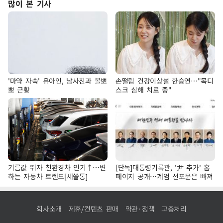
많이 본 기사
'마약 자숙' 유아인, 남사친과 볼뽀
손떨림 건강이상설 한승연…"목디
뽀 근황
스크 심해 치료 중"
기름값 뛰자 친환경차 인기↑…변
[단독]대통령기록관, '尹 추가' 홈
하는 자동차 트렌드[세쓸통]
페이지 공개…계엄 선포문은 빠져
회사소개
제휴/컨텐츠 판매
약관·정책
고충처리